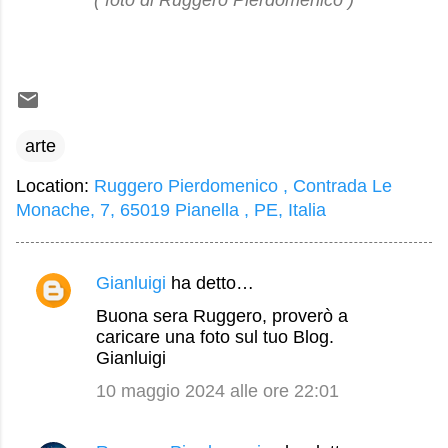
( foto di Ruggero Pierdomenico )
arte
Location:
Ruggero Pierdomenico , Contrada Le
Monache, 7, 65019 Pianella , PE, Italia
Gianluigi
ha detto…
C
Buona sera Ruggero, proverò a
o
caricare una foto sul tuo Blog.
m
Gianluigi
m
10 maggio 2024 alle ore 22:01
e
n