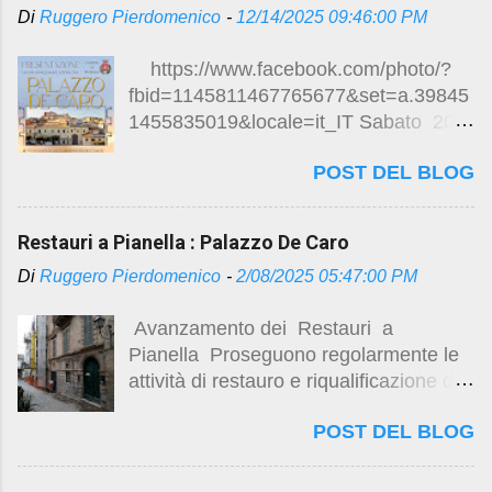
Di
Ruggero Pierdomenico
-
12/14/2025 09:46:00 PM
https://www.facebook.com/photo/?
fbid=1145811467765677&set=a.39845
1455835019&locale=it_IT Sabato 20
dicembre 2025 ore 10.30
POST DEL BLOG
Presentazione dei lavori di
riqualificazione del Palazzo De Caro
Visita guidata degli ambienti ristrutturati
Restauri a Pianella : Palazzo De Caro
Mostra fotografica “Ritorno alla Luce “
Di
Ruggero Pierdomenico
-
2/08/2025 05:47:00 PM
Esposizione targhe storiche Brindisi di
auguri Piazza della Vittoria , Pianella
Avanzamento dei Restauri a
Lavori di completamento al palazzo De
Pianella Proseguono regolarmente le
Caro alcuni link sui lavori di restauro
attività di restauro e riqualificazione del
di Palazzo De Caro :
seicentesco Palazzo De Caro , con
https://studio.ruggeropierdomenicodott
POST DEL BLOG
particolari complessità nella
magistralearchitettura.design/2024/12/r
risistemazione degli spazi interni . Per
estauri-pianella-pescara.html
approfondimenti sulle vicende storiche
https://studio.ruggeropierdomenicodott