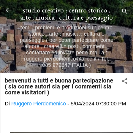
Passa ai contenuti principali
studio creativo : centro storico ,
arte , musica , cultura e paesaggio
temi , problemi e produzioni su : centro
storico , arte , musica , cultura e
paesaggio ( per poter partecipare come
autore , creare un post , commenti ,
contattare ed inviare per e-mail a :
ruggero.pierdomenico@alice.it / Tel.
085 972647 ITALIA )
benvenuti a tutti e buona partecipazione
( sia come autori sia per i commenti sia
come visitatori )
Di
Ruggero Pierdomenico
-
5/04/2024 07:30:00 PM