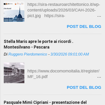
https://sira-restauroarchitettonico.it/wp-
content/uploads/2026/03/CAH-2026-
pict.jpg https://sira-
restauroarchitettonico.it/wp-
POST DEL BLOG
content/uploads/2026/04/Call_SIRA_la
st-1-1280x720.jpg Conferenza
Internazionale “Conservazione del
Stella Maris apre le porte ai ricordi .
Patrimonio Architettonico (CAH)” 8 -
Montesilvano - Pescara
10 settembre 2026 Torino La decima
Di
Ruggero Pierdomenico
-
3/30/2026 09:01:00 AM
edizione della Conferenza
Internazionale sulla “Conservazione
del Patrimonio Architettonico” (CAH) si
https://www.docomomoitalia.it/register/
propone di riunire accademici e
MF_16.pdf
professionisti che si occupano di
https://www.docomomoitalia.it/register/
patrimonio da diverse prospettive e di
POST DEL BLOG
MF_16.pdf Stella Maris apre le porte ai
condividere le proprie visioni sulla
ricordi Riaprirà dopo oltre 40 anni l'ex
protezione, la conservazione e la
colonia estiva Stella Maris di
valorizzazione del patrimonio culturale
Pasquale Mimì Cipriani - presentazione del
Montesilvano Video RAI