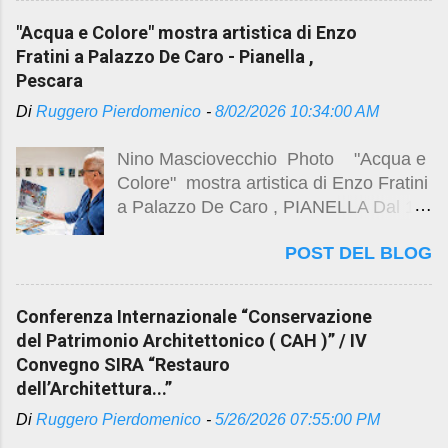
C.A.Sa., 2022). Restauri a Pianella
dannunzio-montesilvano-422f0704-
"Acqua e Colore" mostra artistica di Enzo
Continuano i lavori di restauro del
acc0-4b79-90fd-ec0fce3d7b7b.html
Fratini a Palazzo De Caro - Pianella ,
palazzo de Caro Per gli studi e
https://www.impresadecesare.it/wp-
Pescara
progetti preliminari visita il precedente
content/uploads/2024/03/12-Stella-
Di
Ruggero Pierdomenico
-
8/02/2026 10:34:00 AM
post ...
Maris-Montesilvano.jpg Visita Post
Precedente
Nino Masciovecchio Photo "Acqua e
https://studio.ruggeropierdomenicodott
Colore" mostra artistica di Enzo Fratini
magistralearchitettura.design/2026/03/
a Palazzo De Caro , PIANELLA Dal 1°
stella-maris-apre-le-porte-ai-
al 9 agosto 2026 vedi post precedente
ricordi.html
POST DEL BLOG
https://studio.ruggeropierdomenicodott
https://maps.app.goo.gl/kNyd81QoPMg
magistralearchitettura.design/2026/08/
t6Y7X6
acqua-e-colore-mostra-artistica-di-
Conferenza Internazionale “Conservazione
enzo.html
del Patrimonio Architettonico ( CAH )” / IV
Convegno SIRA “Restauro
dell’Architettura...”
Di
Ruggero Pierdomenico
-
5/26/2026 07:55:00 PM