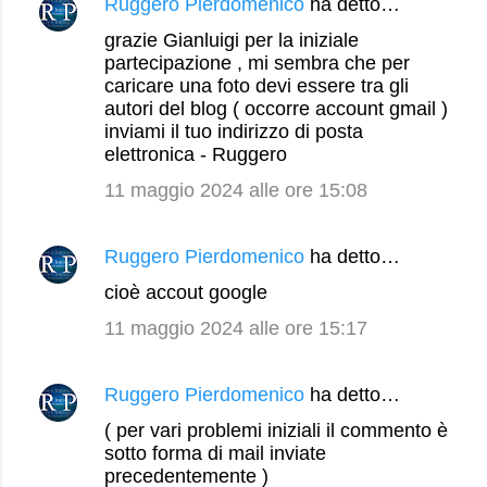
Ruggero Pierdomenico
ha detto…
t
grazie Gianluigi per la iniziale
i
partecipazione , mi sembra che per
caricare una foto devi essere tra gli
autori del blog ( occorre account gmail )
inviami il tuo indirizzo di posta
elettronica - Ruggero
11 maggio 2024 alle ore 15:08
Ruggero Pierdomenico
ha detto…
cioè accout google
11 maggio 2024 alle ore 15:17
Ruggero Pierdomenico
ha detto…
( per vari problemi iniziali il commento è
sotto forma di mail inviate
precedentemente )