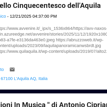
tello Cinquecentesco dell’Aquila
ico
-
12/21/2025 04:37:00 PM
tps://www.avvenire.it/_ipx/s_1536x864/https://avv-naxos
dn.azureedge.net/avvenire/stories/2025/11/12/1920x10
83-a7fe-e3136da463e0.jpeg https://abruzzoweb.it/wp-
ntent/uploads/2023/09/laquilapanoramicanwsbrdt.jpg
tps://www.quilaquila.it/wp-content/uploads/2019/07/alto2
tps://www.artribune.com/wp-content/uploads/2025/12/ca
24x576.jpg Riapre il Castello Cinquecentesco dell’Aqui
Abruzzo torna a casa (ma solo in parte) ..........Il sisma
to
terrotto la lunga storia del MuNDA al Forte Spagnolo simb
 67100 L'Aquila AQ, Italia
avemente danneggiato. Ora parte della collezione, dal 201
ttatoio di Borgo Rivera, rientra in sede, dopo lungo lavor
 impegno mirato a realizzare un museo moderno e accessibil
via Montagnoli https://www.artribune.com/arti-visive/20
ruzzo-ritorno-castello-cinquecentesco-laquila/ ...
ioni In Musica " di Antonio Cipria