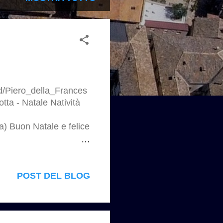
fd/Piero_della_Frances
ta - Natale Natività
ca) Buon Natale e felice
ura.design/2024/12/san
POST DEL BLOG