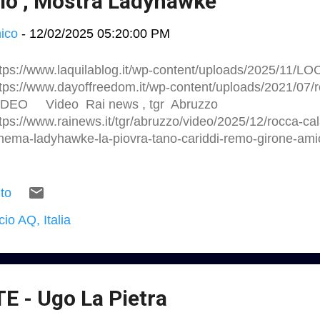
io , Mostra Ladyhawke
ico
-
12/02/2025 05:20:00 PM
ttps://www.laquilablog.it/wp-content/uploads/2025/11/
tps://www.dayoffreedom.it/wp-content/uploads/2021/07/
IDEO Video Rai news , tgr Abruzzo
tps://www.rainews.it/tgr/abruzzo/video/2025/12/rocca-cal
nema-ladyhawke-la-piovra-tano-cariddi-remo-girone-amic
cf46b6a-63ee-4760-a1d2-2d495d15a6cc.html Mostra L
40 anni 6 Dicembre 2025 – 6 Gennaio 2026, Calascio ....
puntamento culturale dedicato a uno dei film più iconici 
to
ofondamente legato alla storia e all’immaginario di Roc
io AQ, Italia
lla mostra Ladyhawke 1985–2025 – 40 anni, che inaugure
cembre 2025 alle ore 18.00, negli spazi dell’ex edificio s
ggio, dando avvio a un mese di iniziative pensate per
sitatori, appassionati di cinema e comunità locale in un 
operta del...
E - Ugo La Pietra