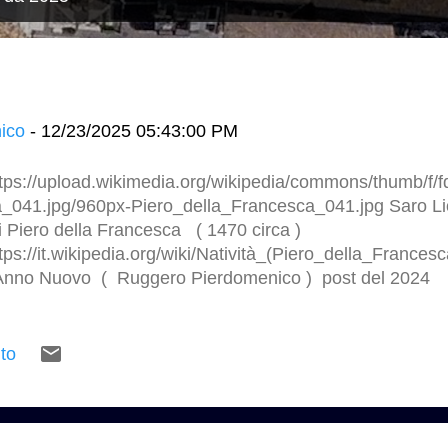
ico
-
12/23/2025 05:43:00 PM
tps://upload.wikimedia.org/wikipedia/commons/thumb/f/
_041.jpg/960px-Piero_della_Francesca_041.jpg Saro Liot
 Piero della Francesca ( 1470 circa )
tps://it.wikipedia.org/wiki/Natività_(Piero_della_Frances
nno Nuovo ( Ruggero Pierdomenico ) post del 2024
tps://studio.ruggeropierdomenicodottmagistralearchitett
ago-de-murcia-codice-saldivar-gm.html
to