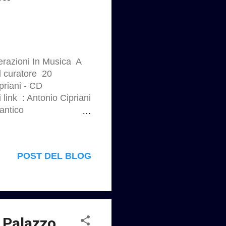
razioni In Musica A
l curatore 20
riani - CD
 link : Antonio Cipriani
antico
62525 Antonio Cipriani
 Antonio Cipriani -
ra sui recenti
POST DEL BLOG
l Palazzo