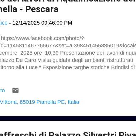
nella - Pescara
ico
-
12/14/2025 09:46:00 PM
ttps://www.facebook.com/photo/?
bid=1145811467765677&set=a.398451455835019&locale
cembre 2025 ore 10.30 Presentazione dei lavori di riqua
lazzo De Caro Visita guidata degli ambienti ristrutturati
itorno alla Luce “ Esposizione targhe storiche Brindisi di
ttoria , Pianella Lavori di completamento al palazzo De 
vori di restauro di Palazzo De Caro :
tps://studio.ruggeropierdomenicodottmagistralearchitett
to
ri-pianella-pescara.html
Vittoria, 65019 Pianella PE, Italia
tps://studio.ruggeropierdomenicodottmagistralearchitett
ri-pianella-palazzo-de-caro.html
tps://studio.ruggeropierdomenicodottmagistralearchitett
uro-di-palazzo-de-caro-marzo-2025.html
tps://studio.ruggeropierdomenicodottmagistralearchitettu
 affreschi di Palazzo Silvestri Rival