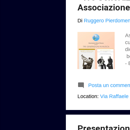
Associazione
Di
Ruggero Pierdomen
A
cu
di
bo
- 
ht
- 
“P
Posta un commen
im
Location:
Via Raffaele
Presentazione