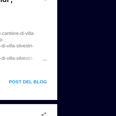
antiere-di-villa-
p-
-villa-silvestri-
-villa-silvestri-
nt/uploads/2025/12/nel-
no le visite al cantiere
hi mai visti prima
POST DEL BLOG
aversato molte
le povere, a primo
 2024 la Regione l’ha
tauro. Da inizio 2026 le
noli