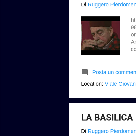
Di
Ruggero Pierdomen
ht
9
o
Ar
co
id
Pi
Co
Posta un commen
l’
Location:
Viale Giovan
su
su
vi
vi
LA BASILICA
Di
Ruggero Pierdomen