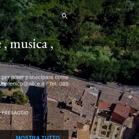
 , musica ,
 ( per poter partecipare come
rdomenico@alice.it / Tel. 085
 PAESAGGIO
MOSTRA TUTTO