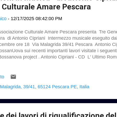
 Culturale Amare Pescara
ico
-
12/17/2025 08:42:00 PM
ssociazione Culturale Amare Pescara presenta Tre Gene
ra di Antonio Cipriani Intermezzo musicale eseguito da
cembre ore 18 Via Malagrida 39/41 Pescara Antonio Cip
ssanUova sui recenti importanti lavori visitate i seguenti
Bossanova project . Antonio Cipriani - CD L' Ultimo Rom
tps://music.apple.com/us/album/lultimo-romantico/11244
CD bossanUova Inoltre Pianella una storia dal passato -
hotography Studio P J “ Paolo Jammarrone 2008 - Pesca
to
portanti lavori visitate i seguenti link :
 Malagrida, 39/41, 65124 Pescara PE, Italia
 dei lavori di riqualificazione de