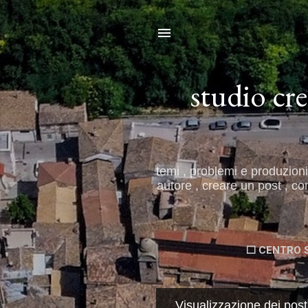
studio cre
temi , problemi e produzioni
autore , creare un post , co
⬜ CENTRO 
Visualizzazione dei pos