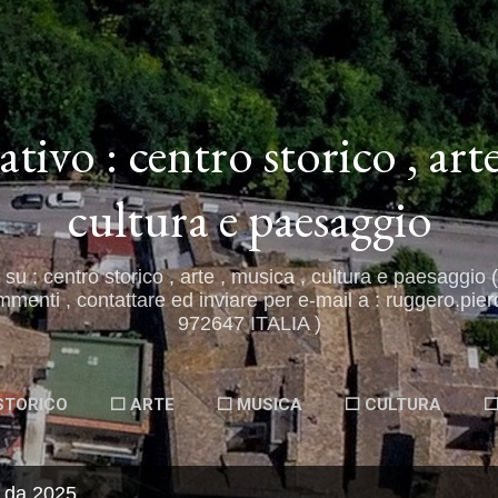
Passa ai contenuti principali
ativo : centro storico , arte
cultura e paesaggio
 su : centro storico , arte , musica , cultura e paesaggio
mmenti , contattare ed inviare per e-mail a : ruggero.pie
972647 ITALIA )
STORICO
⬜ ARTE
⬜ MUSICA
⬜ CULTURA
⬜
t da 2025