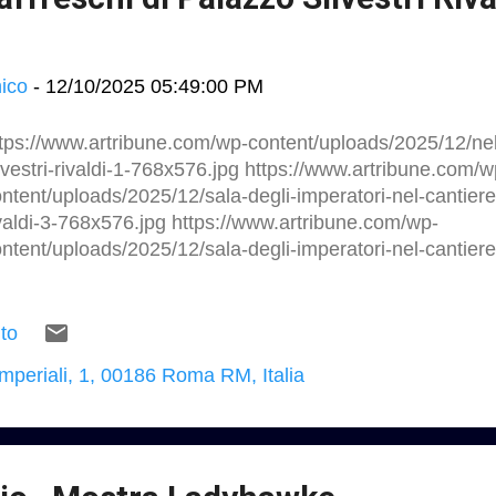
stauro-di-palazzo-de-caro.html https://studio.ruggero...
ico
-
12/10/2025 05:49:00 PM
tps://www.artribune.com/wp-content/uploads/2025/12/nel-c
lvestri-rivaldi-1-768x576.jpg https://www.artribune.com/w
ntent/uploads/2025/12/sala-degli-imperatori-nel-cantiere-di
valdi-3-768x576.jpg https://www.artribune.com/wp-
ntent/uploads/2025/12/sala-degli-imperatori-nel-cantiere-di
valdi-1-768x576.jpg https://www.artribune.com/wp-conte
ntiere-di-villa-silvestri-rivaldi-768x1024.jpg A Roma parto
 restauro di una incredibile villa del Cinquecento: affresc
to
lazzo Silvestri Rivaldi, vicinissimo al Colosseo, ha attr
Imperiali, 1, 00186 Roma RM, Italia
cissitudini: da residenza sfarzosa a convento per fanciul
ntro sociale di Roma tra gli Anni Settanta e Ottanta. Nel
quistato per 25 milioni di euro e il MiC ne finanzia il res
site per scoprire come procede il cantiere di Livia Montag
tps://www.artribune.com/...