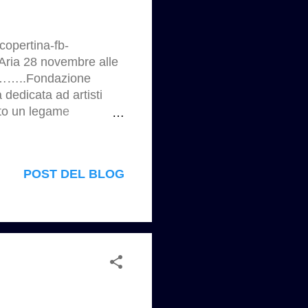
copertina-fb-
ria 28 novembre alle
………..Fondazione
dedicata ad artisti
ito un legame
ona edizione è Ugo La
 il Teatro Gianni
bblico, incontreranno
POST DEL BLOG
a, che ha dedicato la
gn e arti applicate. La
nni ‘60, si fonda su una
ntamina i linguaggi