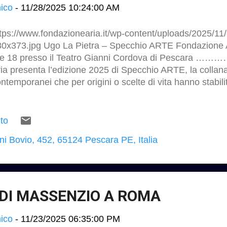
ico
-
11/28/2025 10:24:00 AM
tps://www.fondazionearia.it/wp-content/uploads/2025/11/
80x373.jpg Ugo La Pietra – Specchio ARTE Fondazione A
re 18 presso il Teatro Gianni Cordova di Pescara ……
ia presenta l’edizione 2025 di Specchio ARTE, la collana 
ntemporanei che per origini o scelte di vita hanno stabil
entitario con l’Abruzzo. Artista protagonista di questa n
etra. L’appuntamento è il 28 novembre alle ore 18 presso
rdova di Pescara. I Curatori del progetto, insieme al pu
to
Artista, protagonista eclettico della scena artistica italian
ni Bovio, 452, 65124 Pescara PE, Italia
a carriera a superare i confini tra arte, architettura, desi
a ricerca, iniziata con la Pittura Segnica alla fine degli a
sione sinestetica e interdisciplinare, che attraversa e co
sivi in una continua esplorazione………. h...
 DI MASSENZIO A ROMA
ico
-
11/23/2025 06:35:00 PM