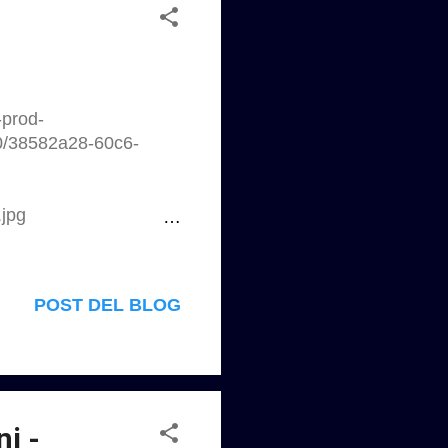
-prod-
80/38582a28-60c6-
.jpg
stello-cinquecentesco-
la Il Museo Nazionale
 del 2009 aveva
POST DEL BLOG
olo della città,
5 trasferita all’ex
o di ristrutturazione e
e............... di
25/12/museo-nazionale-
ni -