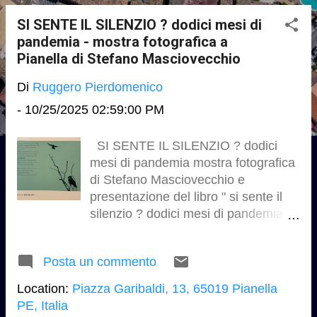
o
s
SI SENTE IL SILENZIO ? dodici mesi di
pandemia - mostra fotografica a
t
Pianella di Stefano Masciovecchio
Di
Ruggero Pierdomenico
-
10/25/2025 02:59:00 PM
SI SENTE IL SILENZIO ? dodici
mesi di pandemia mostra fotografica
di Stefano Masciovecchio e
presentazione del libro " si sente il
silenzio ? dodici mesi di pandemia " -
i quaderni della fondazione Rossi
24 ottobre - 2 novembre 2025 chiesa
Posta un commento
di San Domenico , Pianella -
Pescara
Location:
Piazza Garibaldi, 13, 65019 Pianella
www.stefanomasciovecchio.it
PE, Italia