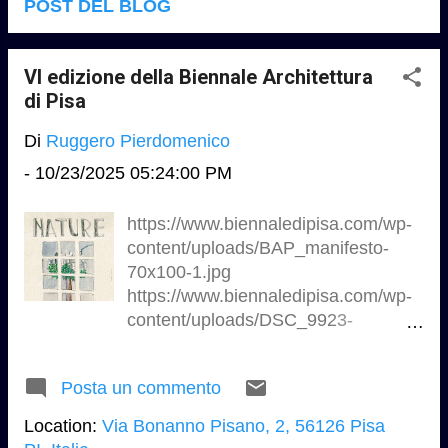
POST DEL BLOG
VI edizione della Biennale Architettura
di Pisa
Di
Ruggero Pierdomenico
-
10/23/2025 05:24:00 PM
https://www.biennaledipisa.com/wp-
content/uploads/BAP_manifesto-
70x100-1.jpg
https://www.biennaledipisa.com/wp-
content/uploads/DSC_9923-
1024x1024.jpg VI edizione della
Biennale Architettura di Pisa 10
Posta un commento
ottobre / 16 novembre 2025 sceglie
come tema centrale Nature,
Location:
Via Bonanno Pisano, 2, 56126 Pisa
ponendo l'accento sul rapporto vitale