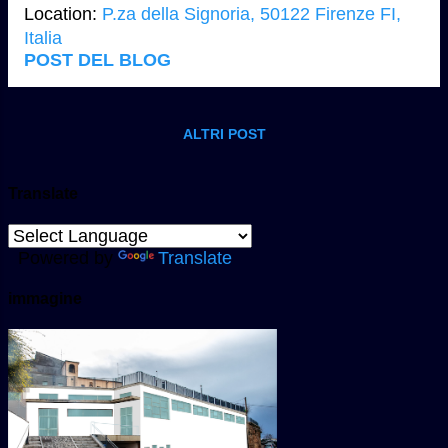
Location:
P.za della Signoria, 50122 Firenze FI,
innovazione, l’arte stessa attraversa
Italia
una profonda metamorfosi: dalla
POST DEL BLOG
proliferazione di progetti digitali
all’emergere di art...
ALTRI POST
Translate
Powered by
Translate
immagine