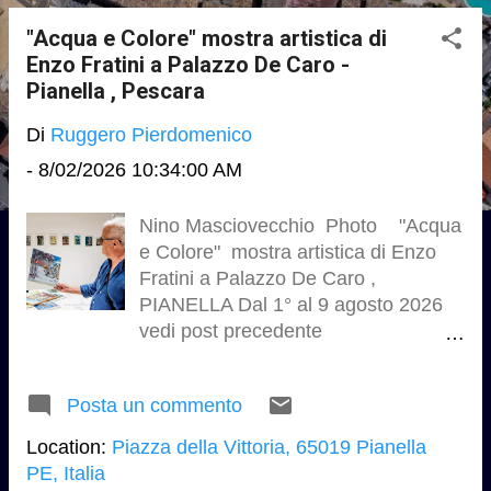
o
s
"Acqua e Colore" mostra artistica di
Enzo Fratini a Palazzo De Caro -
t
Pianella , Pescara
Di
Ruggero Pierdomenico
-
8/02/2026 10:34:00 AM
Nino Masciovecchio Photo "Acqua
e Colore" mostra artistica di Enzo
Fratini a Palazzo De Caro ,
PIANELLA Dal 1° al 9 agosto 2026
vedi post precedente
https://studio.ruggeropierdomenicod
ottmagistralearchitettura.design/2026
Posta un commento
/08/acqua-e-colore-mostra-artistica-
di-enzo.html
Location:
Piazza della Vittoria, 65019 Pianella
PE, Italia