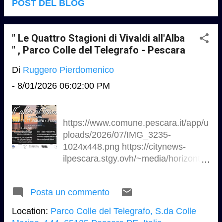
POST DEL BLOG
" Le Quattro Stagioni di Vivaldi all'Alba
" , Parco Colle del Telegrafo - Pescara
Di
Ruggero Pierdomenico
-
8/01/2026 06:02:00 PM
https://www.comune.pescara.it/app/u
ploads/2026/07/IMG_3235-
1024x448.png https://citynews-
ilpescara.stgy.ovh/~media/horizontal
-hi/51586870248677/parco-
telegrafo-2.jpg
Posta un commento
https://i0.wp.com/www.espressione2
4.it/wp-
Location:
Parco Colle del Telegrafo, S.da Colle
content/uploads/2025/07/Foto-