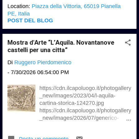
continua evoluzione………….è un
Location:
Piazza della Vittoria, 65019 Pianella
18:30: L'associazione culturale "New
invito a lasciarsi guidare dalle
PE, Italia
Sounds & Beyond" presenterà l...
emozioni, dai colori e dalla materia,
POST DEL BLOG
in un viaggio artistico che unisce
tecnica, passione e identità
territoriale…………
Mostra d'Arte “L’Aquila. Novantanove
https://www.facebook.com/groups/13
castelli per una cittа”
5618877166 Palazzo De Caro –
Di
Ruggero Pierdomenico
Piazza della Vittoria, Pianella (PE)
-
7/30/2026 06:54:00 PM
https://cdn.ilcapoluogo.it/photogallery
_new/images/2023/04/l-aquila-
cartina-storica-124270.jpg
https://cdn.ilcapoluogo.it/photogallery
_new/images/2026/07/generico-
luglio-2026-159982.jpg Mostra d'Arte
“L’Aquila. Novantanove castelli per
Posta un commento