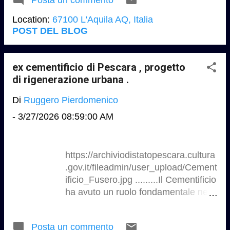
arzo/27/SALA-3-IMMERSIVA-
2vceHeC7 . Google Map
3.jpg/_jcr_content/renditions/cq5dam
Location:
67100 L'Aquila AQ, Italia
.thumbnail.cropped.750.422.jpeg
POST DEL BLOG
https://laquila2026.it/wp-
content/uploads/2024/06/logo-
laquila-2026-w1080.png
ex cementificio di Pescara , progetto
https://www.laquilablog.it/wp-
di rigenerazione urbana .
content/uploads/2025/12/fontana-
Di
Ruggero Pierdomenico
luminosa-e-gran-sasso.jpg L'Aquila ,
Capitale italiana della Cultura 2026
-
3/27/2026 08:59:00 AM
https://laquila2026.it
https://laquila2026.it/missione-e-
dossier/il-dossier/
https://archiviodistatopescara.cultur
a.gov.it/fileadmin/user_upload/Ceme
ntificio_Fusero.jpg .........Il
Cementificio ha avuto un ruolo
fondamentale nello sviluppo della
città: costruito tra il 1954 e il 1956 in
Posta un commento
una posizione strategica, lungo il