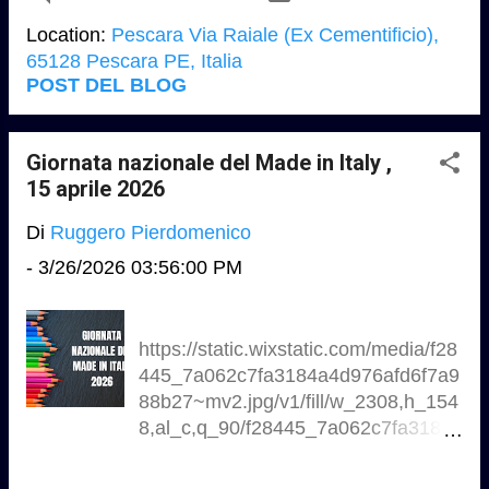
fiume e in prossimità dell’asse
Location:
Pescara Via Raiale (Ex Cementificio),
attrezzato, ha rappresentato per
65128 Pescara PE, Italia
decenni un motore di crescita,
POST DEL BLOG
occupazione e trasformazione
urbana. La sua attività si è conclusa
nel 2014, con la crisi del settore
Giornata nazionale del Made in Italy ,
edilizio, ma il suo profilo e la sua
15 aprile 2026
storia continuano a far parte
Di
Ruggero Pierdomenico
dell’identità collettiva
pescarese.............
-
3/26/2026 03:56:00 PM
https://archiviodistatopescara.cultur
a.gov.it/art-bonus/progetto-1 Video 1
RAI regione
https://static.wixstatic.com/media/f28
https://www.rainews.it/tgr/abruzzo/vi
445_7a062c7fa3184a4d976afd6f7a9
deo/2024/11/pescara-lavori-di-
88b27~mv2.jpg/v1/fill/w_2308,h_154
demolizione-da-completare-entro-il-
8,al_c,q_90/f28445_7a062c7fa3184
2025-7e87ecfb-0e84-47c2-b807-
a4d976afd6f7a988b27~mv2.jpg
0a2d49bcb374.html ex cementificio
https://informazioneeditoria.gov.it/it/c