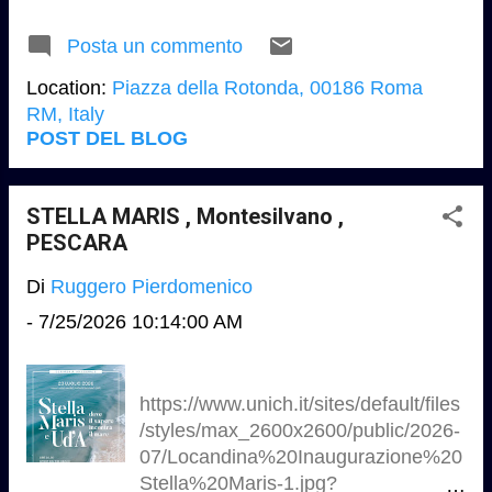
terminare a Roma, Basilica di S.
content/uploads/2026/07/WhatsApp-
Cecilia in Trastevere, dal 16 ...
Posta un commento
Image-2026-07-25-at-12.31.08-
e1784976394817.jpeg
Location:
Piazza della Rotonda, 00186 Roma
https://colosseo.it/sito/wp-
RM, Italy
content/uploads/2026/07/Una_Notte
POST DEL BLOG
_al_Colosseo_1500x709px_ita.jpg
https://www.milanocastello.it/docume
nts/461595483/461595522/97f7c9bc
STELLA MARIS , Montesilvano ,
-33ed-4063-a058-
PESCARA
af902ebac85e.png/893f6bec-be01-
Di
Ruggero Pierdomenico
6f40-0635-52a1e3ce2081?
t=1776176260519 Turismo e
-
7/25/2026 10:14:00 AM
Cultura: apertura straordinaria di
grandi monumenti italiani. Dal 1°
agosto al via la sperimentazione a
https://www.unich.it/sites/default/files
Roma e Milano ..........L’esperimento
/styles/max_2600x2600/public/2026-
durerà per tutto il mese di agosto.
07/Locandina%20Inaugurazione%20
Ecco il dettaglio delle estensioni
Stella%20Maris-1.jpg?