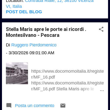
Location:
Contrada Riale, 12, 36100 Vicenza
https://sm.mashable.com/t/mashable
VI, Italia
_it/photo/default/lettera-22-
POST DEL BLOG
i_kjvp.960.jpg
https://sm.mashable.com/t/mashable
_it/photo/default/lettera-22-
Stella Maris apre le porte ai ricordi .
c_9qgk.960.jpg Adriano Olivetti e la
Montesilvano - Pescara
bellezza una mostra diffusa a
Di
Ruggero Pierdomenico
Vicenza 1 aprile / 10 maggio 2026
https://www.storiaolivetti.it
-
3/30/2026 09:01:00 AM
https://www.elle22.org
https://www.docomomoitalia.it/registe
r/MF_16.pdf
https://www.docomomoitalia.it/registe
r/MF_16.pdf Stella Maris apre le
porte ai ricordi Riaprirà dopo oltre 40
anni l'ex colonia estiva Stella Maris
Posta un commento
di Montesilvano Video RAI