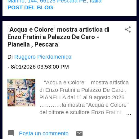
Marino, 144, 65125 Pescara PE, Italia
Roberto-Marino-val-pescara.webp?
POST DEL BLOG
w=960&ssl=1 "Le Quattro Stagioni di
Vivaldi all'Alba" al Parco Colle del
Telegrafo - Pescara ……………Il
"Acqua e Colore" mostra artistica di
Parco Colle del Telegrafo si prepara
Enzo Fratini a Palazzo De Caro -
a ospitare un evento musicale in due
Pianella , Pescara
tempi, il primo all'alba e il secondo al
Di
Ruggero Pierdomenico
tramonto. L'appuntamento è fissato
per domenica 2 agosto,
-
8/01/2026 03:53:00 PM
rispettivamente alle 5:30 e alle
18:30, con ingresso gratuito.
"Acqua e Colore" mostra artistica
………………….Ore 5:30:
di Enzo Fratini a Palazzo De Caro ,
L'associazione "L'Incanto delle
PIANELLA dal 1° al 9 agosto 2026
Muse" proporrà l'esibizione del
…………la mostra "Acqua e Colore"
Giovane Ensemble Abruzzo (GEA)
del pittore e scultore Enzo Fratini,
con l'esecuzione de "Le Quattro
artista pianellese che da decenni
Stagioni di Vivaldi all'Alba",
racconta il proprio mondo attraverso
accompagnata dalla lettura dei
Posta un commento
una ricerca espressiva autentica e in
sonetti esplicativi………… Ore