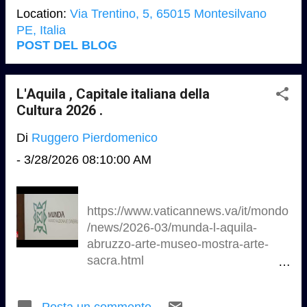
https://www.rainews.it/tgr/abruzzo/vid
Location:
Via Trentino, 5, 65015 Montesilvano
eo/2026/03/tgr-abruzzo-sciarra-fai-
PE, Italia
stella-maris-3ff7ed6c-8785-4ddb-
POST DEL BLOG
b771-2969af7e714d.html Video RAI
https://www.rainews.it/tgr/abruzzo/vid
eo/2026/03/fai-comune-di-
L'Aquila , Capitale italiana della
montesilvano-regione-abruzzo-
Cultura 2026 .
2cadc471-8b44-4ea3-bf9c-
Di
Ruggero Pierdomenico
cfc818b1743c.html link utili
https://www.unich.it/sites/default/files
-
3/28/2026 08:10:00 AM
/2025-
03/2024.09.02_Stella%20Maris_prog
etto.pdf
https://www.vaticannews.va/it/mondo
https://www.docomomoitalia.it/registe
/news/2026-03/munda-l-aquila-
r/MF_16.pdf
abruzzo-arte-museo-mostra-arte-
https://studiomichetti.com/portfolio/3
sacra.html
68/3a-ristrutturazione-e-restauro-
https://www.vaticannews.va/content/
stella-maris/
dam/vaticannews/multimedia/2026/m
https://maps.app.goo.gl/uYT41RUsR
Posta un commento