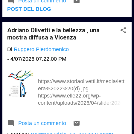
Posta un commento
Festa del Lavoro, i musei, i parchi
il-Comune/Eventi/Spazio-pubblico-
POST DEL BLOG
archeologici e i luoghi della cultura
nei-centri-storici-tra-assetto-
statali saranno aperti, con i consueti
funzionale-e-ruolo-
costi e modalità..... Con elenco per
simbolico#a_chi_e_rivolto
Adriano Olivetti e la bellezza , una
regione , aggiornato in tempo reale a
https://event...
mostra diffusa a Vicenza
cura degli Istituti Periferici del
Ministero della Cultura .
Di
Ruggero Pierdomenico
https://cultura.gov.it/evento/1-
-
4/07/2026 07:22:00 PM
maggio-2026
https://www.storiaolivetti.it/media/lett
era%2022%20(d).jpg
https://www.elle22.org/wp-
content/uploads/2026/04/slider2026-
768x432.png
https://sm.mashable.com/t/mashable
Posta un commento
_it/photo/default/delgiudice-
1_g7yr.1248.png