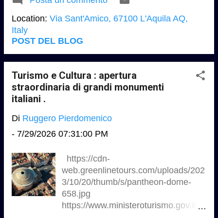
una cittа” ..............L’Aquila
protagonista di una mostra itinerante
Location:
Via Sant'Amico, 67100 L'Aquila AQ,
dedicata ai 99 castelli e alla storia
Italy
del territorio attraverso opere di venti
POST DEL BLOG
artisti. Il numero simbolo dell’Aquila
diventa un racconto d’arte. “L’Aquila.
Novantanove castelli per una cittа” и
Turismo e Cultura : apertura
la mostra collettiva itinerante che,
straordinaria di grandi monumenti
attraverso le opere di venti artisti,
italiani .
ripercorre storia e tradizioni del
Di
Ruggero Pierdomenico
capoluogo abruzzese e del suo
territorio, con tre appuntamenti
-
7/29/2026 07:31:00 PM
espositivi tra Rocca di Mezzo,
L’Aquila e Roma…………. La mostra
https://cdn-
itinerante avrа tre sedi espositive. Si
web.greenlinetours.com/uploads/202
inizierа a Rocca di Mezzo, Villa
3/10/20/thumb/s/pantheon-dome-
Cidonio, dal 14 al 18 agosto per
658.jpg
proseguire a L’Aquila, Monastero di
https://www.ministeroturismo.gov.it/w
S. Amico, dal 21 al 26 agosto e
p-