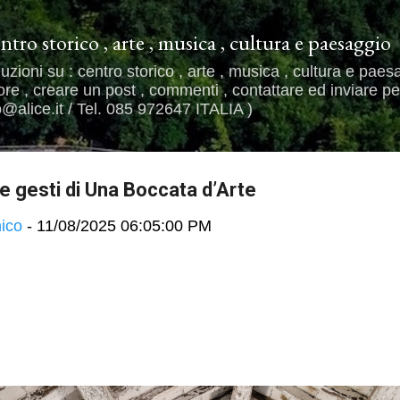
Passa ai contenuti principali
entro storico , arte , musica , cultura e paesaggio
uzioni su : centro storico , arte , musica , cultura e paes
e , creare un post , commenti , contattare ed inviare per
alice.it / Tel. 085 972647 ITALIA )
 e gesti di Una Boccata d’Arte
ico
-
11/08/2025 06:05:00 PM