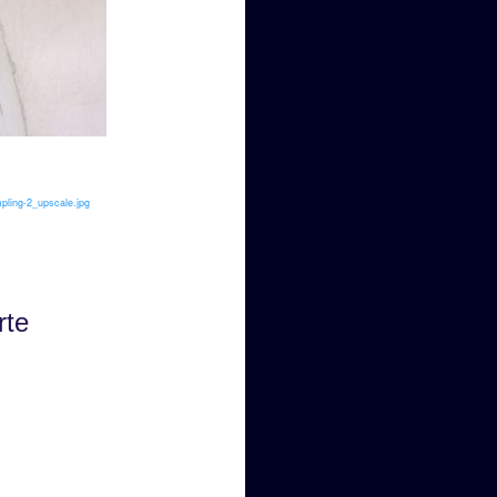
ling-2_upscale.jpg
rte