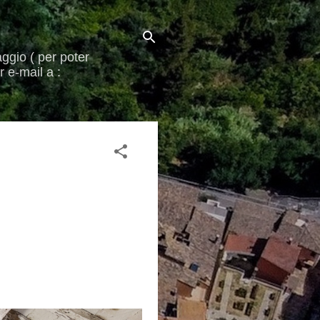
aggio ( per poter
 e-mail a :