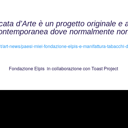
ccata d’Arte è un progetto originale e
 contemporanea dove normalmente non a
/it/art-news/paesi-miei-fondazione-elpis-e-manifattura-tabacchi-d
Fondazione Elpis in collaborazione con Toast Project