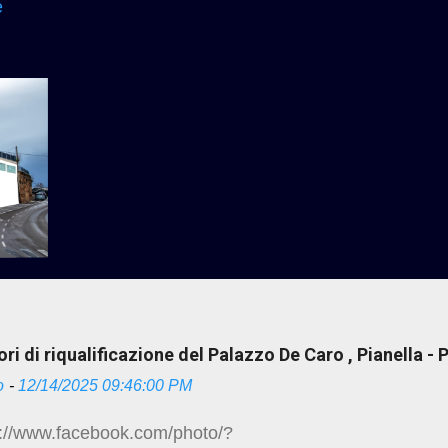
e
ri di riqualificazione del Palazzo De Caro , Pianella -
o
-
12/14/2025 09:46:00 PM
//www.facebook.com/photo/?