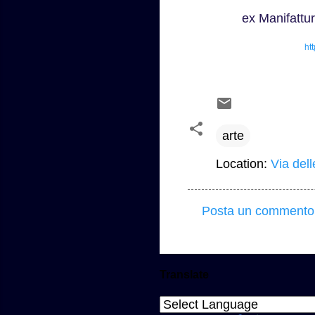
ex Manifattu
ht
arte
Location:
Via dell
Posta un commento
C
o
m
Translate
m
e