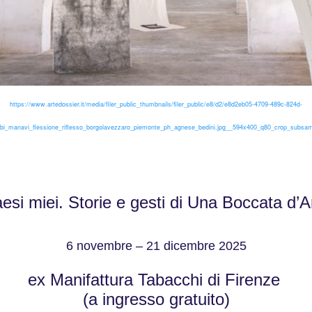
https://www.artedossier.it/media/filer_public_thumbnails/filer_public/e8/d2/e8d2eb05-4709-489c-824d-
bi_manavi_flessione_riflesso_borgolavezzaro_piemonte_ph_agnese_bedini.jpg__594x400_q80_crop_subsamp
esi miei. Storie e gesti di Una Boccata d’A
6 novembre – 21 dicembre 2025
ex Manifattura Tabacchi di Firenze
(a ingresso gratuito)