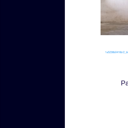
1a5238b0416b/2_bi
Pa