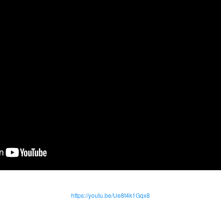
https://youtu.be/Ue8t4k1Gqx8