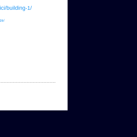
ci/building-1/
ze/