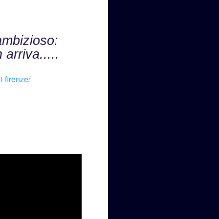
 ambizioso:
rriva.....
i-firenze/