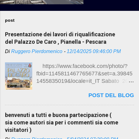
post
Presentazione dei lavori di riqualificazione
del Palazzo De Caro , Pianella - Pescara
Di
Ruggero Pierdomenico
-
12/14/2025 09:46:00 PM
https://www.facebook.com/photo/?
fbid=1145811467765677&set=a.39845
1455835019&locale=it_IT Sabato 20
dicembre 2025 ore 10.30
POST DEL BLOG
Presentazione dei lavori di
riqualificazione del Palazzo De Caro
Visita guidata degli ambienti ristrutturati
benvenuti a tutti e buona partecipazione (
Mostra fotografica “Ritorno alla Luce “
sia come autori sia per i commenti sia come
Esposizione targhe storiche Brindisi di
visitatori )
auguri Piazza della Vittoria , Pianella