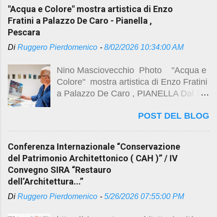
https://www.unich.it/eventi/cerimonia-
"Acqua e Colore" mostra artistica di Enzo
di-inaugurazione-di-stella-maris
Fratini a Palazzo De Caro - Pianella ,
VIDEO RAI Montesilvano
Pescara
Riaprono i cancelli della Stella Maris La
Di
Ruggero Pierdomenico
-
8/02/2026 10:34:00 AM
ex colonia a forma di aeroplano torna
alla collettività come polo didattico
Nino Masciovecchio Photo "Acqua e
dell'Università D'Annunzio
Colore" mostra artistica di Enzo Fratini
https://www.rainews.it/tgr/abruzzo/vide
a Palazzo De Caro , PIANELLA Dal 1°
o/2026/07/riapertura-stella-maris-
al 9 agosto 2026 vedi post precedente
taglio-nastro-inaugurazione-universita-
POST DEL BLOG
https://studio.ruggeropierdomenicodott
dannunzio-montesilvano-422f0704-
magistralearchitettura.design/2026/08/
acc0-4b79-90fd-ec0fce3d7b7b.html
acqua-e-colore-mostra-artistica-di-
https://www.impresadecesare.it/wp-
Conferenza Internazionale “Conservazione
enzo.html
content/uploads/2024/03/12-Stella-
del Patrimonio Architettonico ( CAH )” / IV
Maris-Montesilvano.jpg Visita Post
Convegno SIRA “Restauro
Precedente
dell’Architettura...”
https://studio.ruggeropierdomenicodott
Di
Ruggero Pierdomenico
-
5/26/2026 07:55:00 PM
magistralearchitettura.design/2026/03/
stella-maris-apre-le-porte-ai-