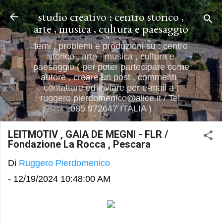
Passa ai contenuti principali
studio creativo : centro storico ,
arte , musica , cultura e paesaggio
temi , problemi e produzioni su : centro
storico , arte , musica , cultura e
paesaggio ( per poter partecipare come
autore , creare un post , commenti ,
contattare ed inviare per e-mail a :
ruggero.pierdomenico@alice.it / Tel.
085 972647 ITALIA )
LEITMOTIV , GAIA DE MEGNI - FLR /
Fondazione La Rocca , Pescara
Di
Ruggero Pierdomenico
-
12/19/2024 10:48:00 AM