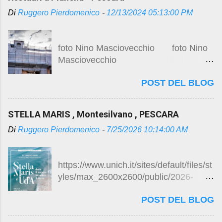
, sugli studi e progetti preliminari ,
Di
Ruggero Pierdomenico
-
12/13/2024 05:13:00 PM
immagini durante l’esecuzione dei
lavori , visitare i precedenti post :
Centro storico e restauro
foto Nino Masciovecchio foto Nino
https://studio.ruggeropierdomenicodott
Masciovecchio
magistralearchitettura.design/2024/08/
pianella-centro-storico-e-restauro.html
POST DEL BLOG
Veduta dall’alto del
Restauri a Pianella
centro storico di Pianella, (foto Studio
https://studio.ruggeropierdomenicodott
C.A.Sa., 2022). Restauri a Pianella
magistralearchitettura.design/2024/12/r
STELLA MARIS , Montesilvano , PESCARA
Continuano i lavori di restauro del
estauri-pianella-pescara.html
Di
Ruggero Pierdomenico
-
7/25/2026 10:14:00 AM
palazzo de Caro Per gli studi e
progetti preliminari visita il precedente
post ...
https://www.unich.it/sites/default/files/st
yles/max_2600x2600/public/2026-
07/Locandina%20Inaugurazione%20St
POST DEL BLOG
ella%20Maris-1.jpg?itok=Up1gHI8Y
LOCANDINA