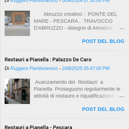
Di
Ruggero Pierdomenico
-
5/04/2024 07:30:00 PM
Lavori di completamento al palazzo De
Caro alcuni link sui lavori di restauro
Abruzzo creativo : PONTE DEL
di Palazzo De Caro :
MARE - PESCARA , TRAVOCCO
https://studio.ruggeropierdomenicodott
D'ABRUZZO - disegno di Annalisa
magistralearchitettura.design/2024/12/r
Faieta - LECOQ PORCELAIN - ( foto
estauri-pianella-pescara.html
POST DEL BLOG
di Ruggero Pierdomenico )
https://studio.ruggeropierdomenicodott
magistralearchitettura.design/2025/02/r
estauri-pianella-palazzo-de-caro.html
Restauri a Pianella : Palazzo De Caro
https://studio.ruggeropierdomenicodott
Di
Ruggero Pierdomenico
-
2/08/2025 05:47:00 PM
magistralearchitettura.design/2025/03/r
estauro-di-palazzo-de-caro-marzo-
Avanzamento dei Restauri a
2025.html
Pianella Proseguono regolarmente le
https://studio.ruggeropierdomenicodott
attività di restauro e riqualificazione del
magistralearchitettura.design/2025/04/il
seicentesco Palazzo De Caro , con
-restauro-di-palazzo-de-caro.html
POST DEL BLOG
particolari complessità nella
https://studio.ruggero...
risistemazione degli spazi interni . Per
approfondimenti sulle vicende storiche
Restauri a Pianella - Pescara