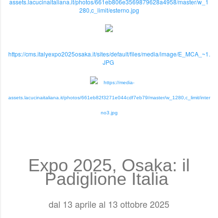
assets.lacucinaitaliana.it/photos/661eb806e3569879628a4958/master/w_1
280,c_limit/esterno.jpg
https://cms.italyexpo2025osaka.it/sites/default/files/media/image/E_MCA_~1.
JPG
https://media-
assets.lacucinaitaliana.it/photos/661eb82f3271e044cdf7eb79/master/w_1280,c_limit/inter
no3.jpg
Expo 2025, Osaka: il
Padiglione Italia
dal 13 aprile al 13 ottobre 2025