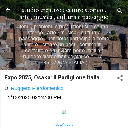
Passa ai contenuti principali
studio creativo : centro storico ,
arte , musica , cultura e paesaggio
temi , problemi e produzioni su : centro
storico , arte , musica , cultura e
paesaggio ( per poter partecipare come
autore , creare un post , commenti ,
contattare ed inviare per e-mail a :
ruggero.pierdomenico@alice.it / Tel.
085 972647 ITALIA )
Expo 2025, Osaka: il Padiglione Italia
Di
Ruggero Pierdomenico
-
1/13/2025 02:24:00 PM
https://media-