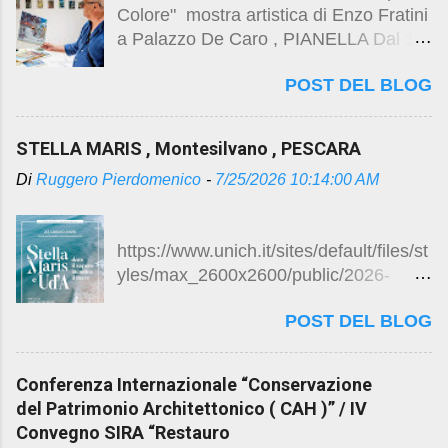
Colore" mostra artistica di Enzo Fratini
a Palazzo De Caro , PIANELLA Dal 1°
al 9 agosto 2026 vedi post precedente
POST DEL BLOG
https://studio.ruggeropierdomenicodott
magistralearchitettura.design/2026/08/
acqua-e-colore-mostra-artistica-di-
STELLA MARIS , Montesilvano , PESCARA
enzo.html
Di
Ruggero Pierdomenico
-
7/25/2026 10:14:00 AM
https://www.unich.it/sites/default/files/st
yles/max_2600x2600/public/2026-
07/Locandina%20Inaugurazione%20St
POST DEL BLOG
ella%20Maris-1.jpg?itok=Up1gHI8Y
LOCANDINA
https://www.unich.it/eventi/cerimonia-
Conferenza Internazionale “Conservazione
di-inaugurazione-di-stella-maris
del Patrimonio Architettonico ( CAH )” / IV
VIDEO RAI Montesilvano
Convegno SIRA “Restauro
Riaprono i cancelli della Stella Maris La