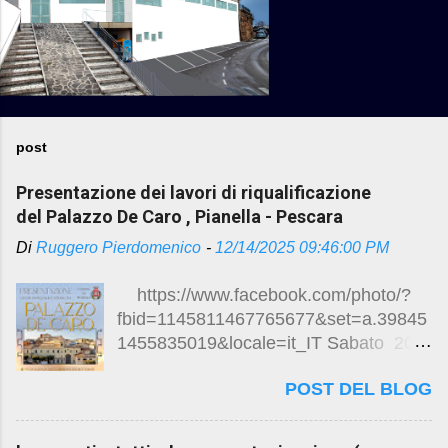
post
Presentazione dei lavori di riqualificazione
del Palazzo De Caro , Pianella - Pescara
Di
Ruggero Pierdomenico
-
12/14/2025 09:46:00 PM
https://www.facebook.com/photo/?
fbid=1145811467765677&set=a.39845
1455835019&locale=it_IT Sabato 20
dicembre 2025 ore 10.30
POST DEL BLOG
Presentazione dei lavori di
riqualificazione del Palazzo De Caro
Visita guidata degli ambienti ristrutturati