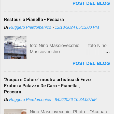
POST DEL BLOG
particolari complessità nella
https://studio.ruggero...
risistemazione degli spazi interni . Per
approfondimenti sulle vicende storiche
Restauri a Pianella - Pescara
, sugli studi e progetti preliminari ,
Di
Ruggero Pierdomenico
-
12/13/2024 05:13:00 PM
immagini durante l’esecuzione dei
lavori , visitare i precedenti post :
Centro storico e restauro
foto Nino Masciovecchio foto Nino
https://studio.ruggeropierdomenicodott
Masciovecchio
magistralearchitettura.design/2024/08/
pianella-centro-storico-e-restauro.html
POST DEL BLOG
Veduta dall’alto del
Restauri a Pianella
centro storico di Pianella, (foto Studio
https://studio.ruggeropierdomenicodott
C.A.Sa., 2022). Restauri a Pianella
magistralearchitettura.design/2024/12/r
"Acqua e Colore" mostra artistica di Enzo
Continuano i lavori di restauro del
estauri-pianella-pescara.html
Fratini a Palazzo De Caro - Pianella ,
palazzo de Caro Per gli studi e
Pescara
progetti preliminari visita il precedente
Di
Ruggero Pierdomenico
-
8/02/2026 10:34:00 AM
post ...
Nino Masciovecchio Photo "Acqua e