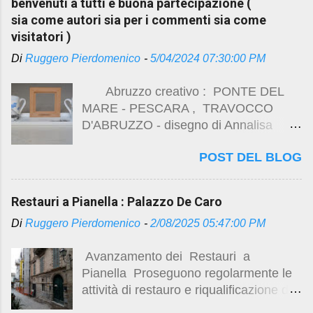
benvenuti a tutti e buona partecipazione (
Mostra fotografica “Ritorno alla Luce “
sia come autori sia per i commenti sia come
Esposizione targhe storiche Brindisi di
visitatori )
auguri Piazza della Vittoria , Pianella
Di
Ruggero Pierdomenico
-
5/04/2024 07:30:00 PM
Lavori di completamento al palazzo De
Caro alcuni link sui lavori di restauro
Abruzzo creativo : PONTE DEL
di Palazzo De Caro :
MARE - PESCARA , TRAVOCCO
https://studio.ruggeropierdomenicodott
D'ABRUZZO - disegno di Annalisa
magistralearchitettura.design/2024/12/r
Faieta - LECOQ PORCELAIN - ( foto
estauri-pianella-pescara.html
POST DEL BLOG
di Ruggero Pierdomenico )
https://studio.ruggeropierdomenicodott
magistralearchitettura.design/2025/02/r
estauri-pianella-palazzo-de-caro.html
Restauri a Pianella : Palazzo De Caro
https://studio.ruggeropierdomenicodott
Di
Ruggero Pierdomenico
-
2/08/2025 05:47:00 PM
magistralearchitettura.design/2025/03/r
estauro-di-palazzo-de-caro-marzo-
Avanzamento dei Restauri a
2025.html
Pianella Proseguono regolarmente le
https://studio.ruggeropierdomenicodott
attività di restauro e riqualificazione del
magistralearchitettura.design/2025/04/il
seicentesco Palazzo De Caro , con
-restauro-di-palazzo-de-caro.html