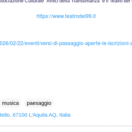
sociazione Culturale “Amici della Transumanza” e il Teatro dei
https://www.teatrodei99.it
2026/02/22/eventi/versi-di-passaggio-aperte-le-iscrizioni-
musica
paesaggio
ello, 67100 L'Aquila AQ, Italia