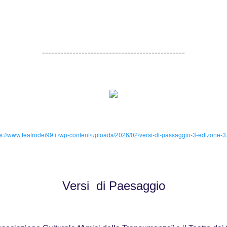
-----------------------------------------------
ps://www.teatrodei99.it/wp-content/uploads/2026/02/versi-di-passaggio-3-edizone-3
Versi di Paesaggio