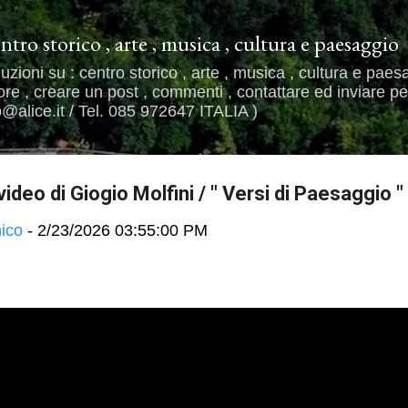
Passa ai contenuti principali
entro storico , arte , musica , cultura e paesaggio
uzioni su : centro storico , arte , musica , cultura e paes
e , creare un post , commenti , contattare ed inviare per
alice.it / Tel. 085 972647 ITALIA )
ideo di Giogio Molfini / " Versi di Paesaggio "
ico
-
2/23/2026 03:55:00 PM