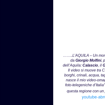
……..L’AQUILA – Un monta
da
Giorgio Molfini
, 
dell’Aquila:
Calascio
, il
G
Il video si muove tra 
borghi, crinali, acqua, 
nasce il mio video-omag
foto-telegeniche d’Itali
questa regione con un p
youtube-abru