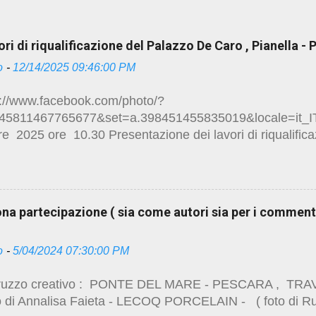
ri di riqualificazione del Palazzo De Caro , Pianella -
o
-
12/14/2025 09:46:00 PM
//www.facebook.com/photo/?
145811467765677&set=a.398451455835019&locale=it_I
e 2025 ore 10.30 Presentazione dei lavori di riqualific
sita guidata degli ambienti ristrutturati Mostra fotografic
ione targhe storiche Brindisi di auguri Piazza della Vittor
amento al palazzo De Caro alcuni link sui lavori di res
uona partecipazione ( sia come autori sia per i commen
/studio.ruggeropierdomenicodottmagistralearchitettura.de
a-pescara.html
o
-
5/04/2024 07:30:00 PM
/studio.ruggeropierdomenicodottmagistralearchitettura.de
a-palazzo-de-caro.html
zo creativo : PONTE DEL MARE - PESCARA , TR
/studio.ruggeropierdomenicodottmagistralearchitettura.de
 di Annalisa Faieta - LECOQ PORCELAIN - ( foto di R
zzo-de-caro-marzo-2025.html