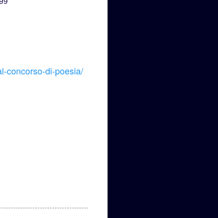
 99
al-concorso-di-poesia/