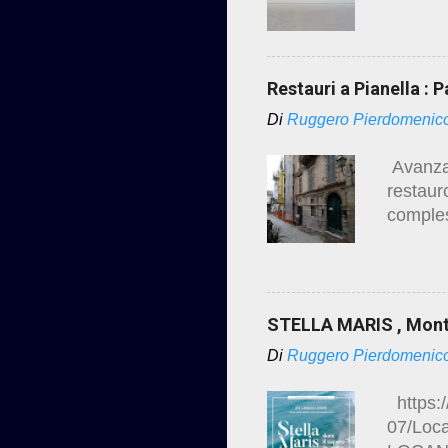
https:/
restaur
Restauri a Pianella : 
Di
Ruggero Pierdomenic
Avanzam
restaur
comples
vicende
dei lavo
https:/
centro-
STELLA MARIS , Mont
https:/
Di
Ruggero Pierdomenic
pianell
https:/
07/Loc