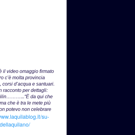
il video omaggio firmato
o c’è molta provincia
, corsi d’acqua e santuari.
 racconto per dettagli:
stilin………...“È da qui che
ma che è tra le mete più
 non potevo non celebrare
www.laquilablog.it/su-
dellaquilano/