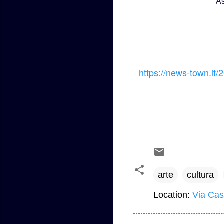
As
https://news-town.it/
arte
cultura
Location:
Via Cast