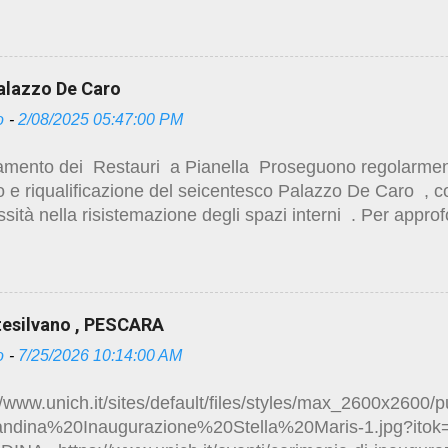
/studio.ruggeropierdomenicodottmagistralearchitettura.des
o-di-palazzo-de-caro.html https://studio.ruggero...
Palazzo De Caro
o
-
2/08/2025 05:47:00 PM
ento dei Restauri a Pianella Proseguono regolarmente 
o e riqualificazione del seicentesco Palazzo De Caro , co
sità nella risistemazione degli spazi interni . Per appro
 storiche , sugli studi e progetti preliminari , immagini
ri , visitare i precedenti post : Centro storico e restauro
/studio.ruggeropierdomenicodottmagistralearchitettura.de
storico-e-restauro.html Restauri a Pianella
esilvano , PESCARA
/studio.ruggeropierdomenicodottmagistralearchitettura.de
o
-
7/25/2026 10:14:00 AM
a-pescara.html
/www.unich.it/sites/default/files/styles/max_2600x2600/p
andina%20Inaugurazione%20Stella%20Maris-1.jpg?ito