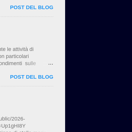
ign/2025/04/il-
POST DEL BLOG
le attività di
n particolari
fondimenti sulle
 durante l’esecuzione
POST DEL BLOG
sign/2024/08/pianella-
sign/2024/12/restauri-
ublic/2026-
k=Up1gHI8Y