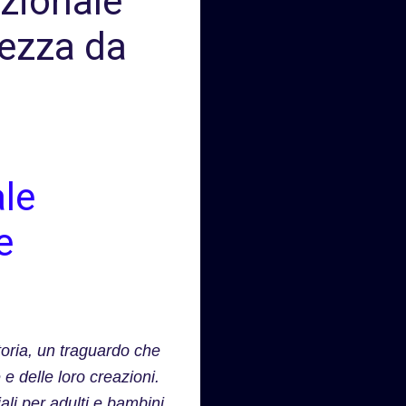
zionale
tezza da
le
e
storia, un traguardo che
e delle loro creazioni.
ali per adulti e bambini