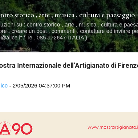
Passa ai contenuti principali
entro storico , arte , musica , cultura e paesaggio
uzioni su : centro storico , arte , musica , cultura e paes
e , creare un post , commenti , contattare ed inviare per
alice.it / Tel. 085 972647 ITALIA )
tra Internazionale dell’Artigianato di Firenz
ico
-
2/05/2026 04:37:00 PM