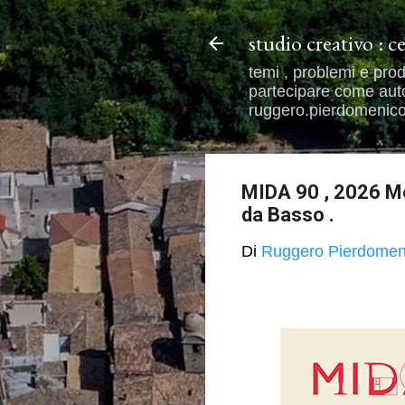
studio creativo : c
temi , problemi e prod
partecipare come autor
ruggero.pierdomenico@
MIDA 90 , 2026 Mos
da Basso .
Di
Ruggero Pierdomen