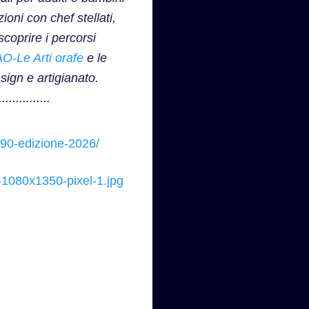
oni con chef stellati,
scoprire i percorsi
O-Le Arti orafe
e le
sign e artigianato.
..........
a-90-edizione-2026/
-1080x1350-pixel-1.jpg