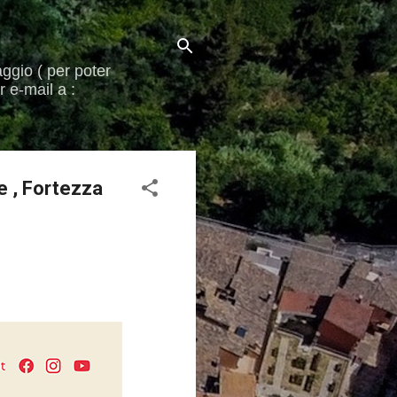
aggio ( per poter
 e-mail a :
e , Fortezza