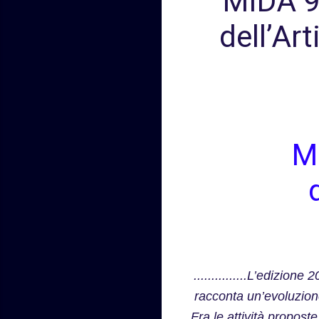
MIDA 9
dell’Ar
M
...............L’edizio
racconta un’evoluzione
Fra le attività propost