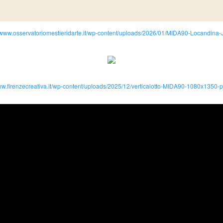
//www.osservatoriomestieridarte.it/wp-content/uploads/2026/01/MIDA90-Locandina-
ww.firenzecreativa.it/wp-content/uploads/2025/12/verticalotto-MIDA90-1080x1350-p