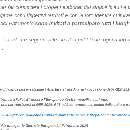
er far conoscere i progetti elaborati dai singoli istituti e
game con i rispettivi territori e con le loro identitа cultural
 del Patrimonio
sono invitati a partecipare tutti i luogh
no aderire seguendo le circolari pubblicate ogni anno d
..
rchivistica nell'era digitale | Apertura straordinaria in occasione delle GEP 202
rano fra Italici, Etruschi e l'Europa: contesti e modelli a confronto
he caratterizzerà la GEP 2024, il 28 e 29 settembre, nei luoghi della cultura e qui
p-2024-il-guerriero-di-capestrano-fra-italici-etruschi-e-leuropa-contesti-e-modell
'Abruzzo per le Giornate Europee del Patrimonio 2024