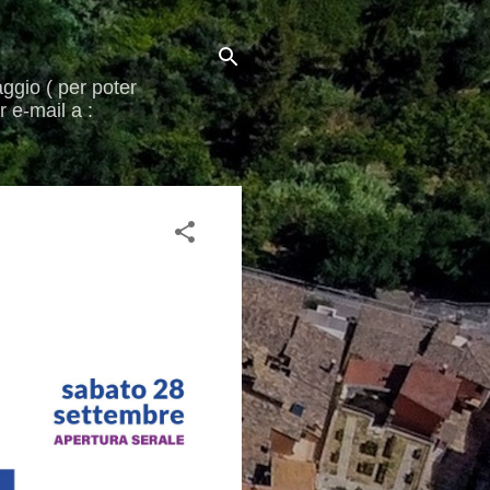
aggio ( per poter
 e-mail a :