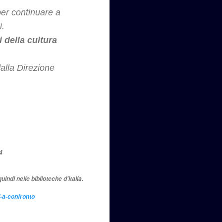
 per continuare a
i.
i della cultura
alla Direzione
4
ndi nelle biblioteche d'Italia.
i-a-confronto