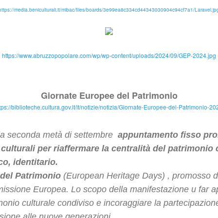
https://media.beniculturali.it/mibac/files/boards/3e99ea8c334cd44343030904c94cf7a1/Laravel.jp
https://www.abruzzopopolare.com/wp/wp-content/uploads/2024/09/GEP-2024.jpg
Giornate Europee del Patrimonio
tps://biblioteche.cultura.gov.it/it/notizie/notizia/Giornate-Europee-del-Patrimonio-20
nella seconda metà di settembre
appuntamento fisso pro
tà culturali per riaffermare la centralità del patrimonio
co, identitario.
del Patrimonio
(European Heritage Days) , promosso da
issione Europea. Lo scopo della manifestazione и far 
atrimonio culturale condiviso e incoraggiare la partecipazion
sione alle nuove generazioni.