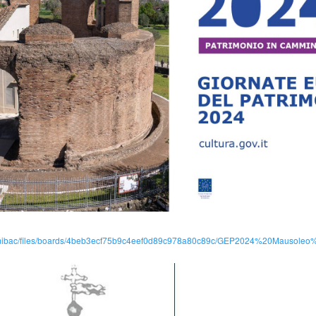
i.it/mibac/files/boards/4beb3ecf75b9c4eef0d89c978a80c89c/GEP2024%20Mausol