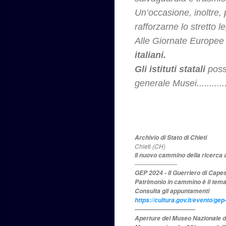
Un’occasione, inoltre, p
rafforzarne lo stretto le
Alle Giornate Europee
italiani.
Gli istituti statali
posso
generale Musei............
Archivio di Stato di Chieti
Chieti (CH)
Il nuovo cammino della ricerca a
———————
GEP 2024 - Il Guerriero di Capest
Patrimonio in cammino è il tema c
Consulta gli appuntamenti
https://cultura.gov.it/evento/ge
——————————
Aperture del Museo Nazionale d