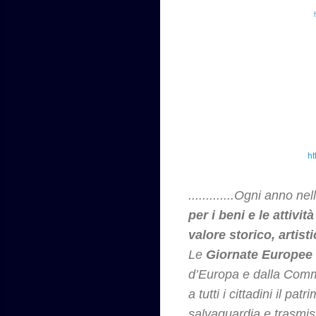
ht
.............Ogni anno 
per i beni e le attivi
valore storico, artisti
Le
Giornate Europee 
d’Europa e dalla Comm
a tutti i cittadini il p
salvaguardia e trasmis