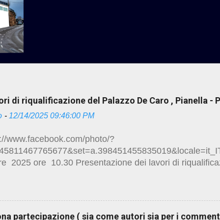
ri di riqualificazione del Palazzo De Caro , Pianella -
o
-
12/14/2025 09:46:00 PM
//www.facebook.com/photo/?
145811467765677&set=a.398451455835019&locale=it_I
e 2025 ore 10.30 Presentazione dei lavori di riqualific
sita guidata degli ambienti ristrutturati Mostra fotografic
ione targhe storiche Brindisi di auguri Piazza della Vittor
amento al palazzo De Caro alcuni link sui lavori di res
uona partecipazione ( sia come autori sia per i commen