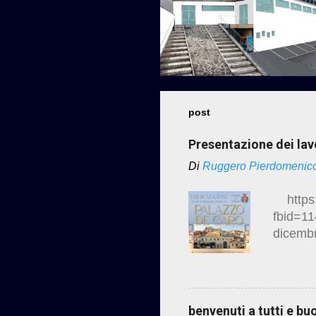
post
Presentazione dei lavo
Di
Ruggero Pierdomenic
https:
fbid=1
dicembr
Caro Vi
Esposiz
complet
Caro :
benvenuti a tutti e b