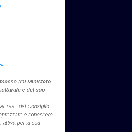
g
24/
mosso dal Ministero
 culturale e del suo
l 1991 dal Consiglio
apprezzare e conoscere
e attiva per la sua