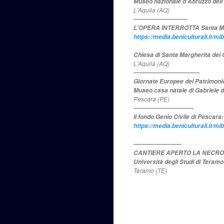
Museo nazionale d'Abruzzo dell
L'Aquila (AQ)
—————————
L'OPERA INTERROTTA Santa Mar
https://media.beniculturali.it
Chiesa di Santa Margherita dei 
L'Aquila (AQ)
———————————
Giornate Europee del Patrimoni
Museo casa natale di Gabriele 
Pescara (PE)
——————————
Il fondo Genio Civile di Pescara:
https://media.beniculturali.i
————————
CANTIERE APERTO LA NECROP
Università degli Studi di Teramo
Teramo (TE)