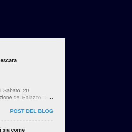
 Pescara
T Sabato 20
azione del Palazzo De
a “Ritorno alla Luce “
POST DEL BLOG
ia , Pianella Lavori di
tauro di Palazzo De
ti sia come