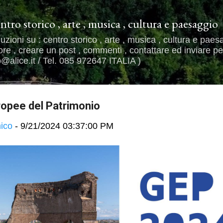
Passa ai contenuti principali
entro storico , arte , musica , cultura e paesaggio
uzioni su : centro storico , arte , musica , cultura e paes
e , creare un post , commenti , contattare ed inviare per
alice.it / Tel. 085 972647 ITALIA )
ropee del Patrimonio
ico
-
9/21/2024 03:37:00 PM