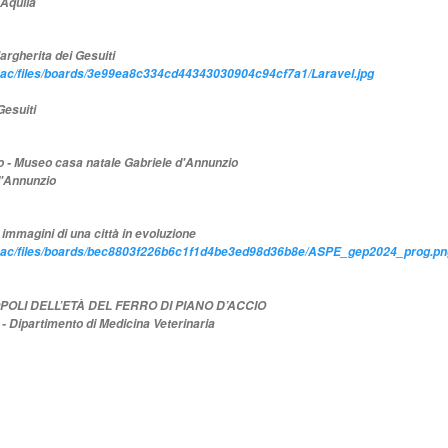
'Aquila
gherita dei Gesuiti
/mibac/files/boards/3e99ea8c334cd44343030904c94cf7a1/Laravel.jpg
Gesuiti
o - Museo casa natale Gabriele d'Annunzio
d'Annunzio
 immagini di una città in evoluzione
t/mibac/files/boards/bec8803f226b6c1f1d4be3ed98d36b8e/ASPE_gep2024_prog.pn
OLI DELL’ETÀ DEL FERRO DI PIANO D’ACCIO
 - Dipartimento di Medicina Veterinaria