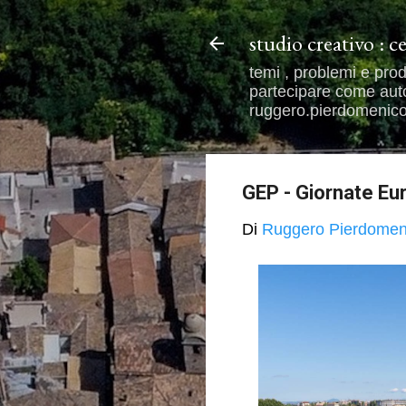
studio creativo : c
temi , problemi e prod
partecipare come autor
ruggero.pierdomenico@
GEP - Giornate Eu
Di
Ruggero Pierdomen