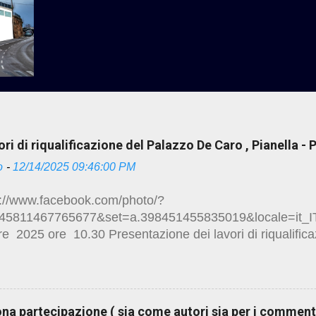
ri di riqualificazione del Palazzo De Caro , Pianella -
o
-
12/14/2025 09:46:00 PM
//www.facebook.com/photo/?
145811467765677&set=a.398451455835019&locale=it_I
e 2025 ore 10.30 Presentazione dei lavori di riqualific
sita guidata degli ambienti ristrutturati Mostra fotografic
ione targhe storiche Brindisi di auguri Piazza della Vittor
amento al palazzo De Caro alcuni link sui lavori di res
uona partecipazione ( sia come autori sia per i commen