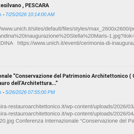
storico-e-restauro.html Restauri a Pianella
esilvano , PESCARA
/studio.ruggeropierdomenicodottmagistralearchitettura.de
o
-
7/25/2026 10:14:00 AM
a-pescara.html
/www.unich.it/sites/default/files/styles/max_2600x2600/p
andina%20Inaugurazione%20Stella%20Maris-1.jpg?ito
NA https://www.unich.it/eventi/cerimonia-di-inaugura
RAI Montesilvano Riaprono i cancelli della Stel
a forma di aeroplano torna alla collettività come polo dida
zio https://www.rainews.it/tgr/abruzzo/video/2026/07/riap
nastro-inaugurazione-universita-dannunzio-montesilvan
nale “Conservazione del Patrimonio Architettonico ( C
0fce3d7b7b.html https://www.impresadecesare.it/wp-
ro dell’Architettura...”
/uploads/2024/03/12-Stella-Maris-Montesilvano.jpg Visi
o
-
5/26/2026 07:55:00 PM
/studio.ruggeropierdomenicodottmagistralearchitettura.de
pre-le-porte-ai-ricordi.html https://maps.app.goo.g
/sira-restauroarchitettonico.it/wp-content/uploads/2026/
/sira-restauroarchitettonico.it/wp-content/uploads/2026/0
0.jpg Conferenza Internazionale “Conservazione del Pat
8 - 10 settembre 2026 Torino La decima edizione dell