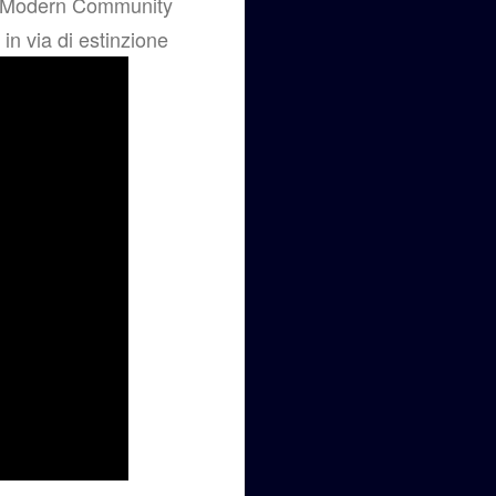
e Modern Community
in via di estinzione