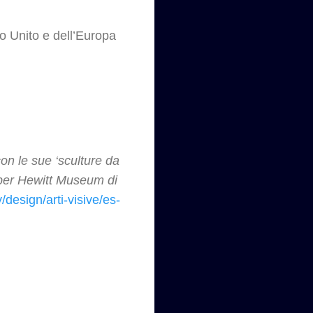
o Unito e dell’Europa
con le sue ‘sculture da
per Hewitt Museum di
y/design/arti-visive/es-