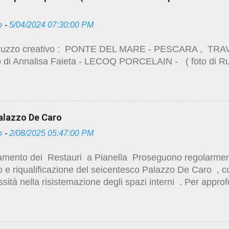
/studio.ruggeropierdomenicodottmagistralearchitettura.de
a-pescara.html
o
-
5/04/2024 07:30:00 PM
/studio.ruggeropierdomenicodottmagistralearchitettura.de
a-palazzo-de-caro.html
zo creativo : PONTE DEL MARE - PESCARA , TR
/studio.ruggeropierdomenicodottmagistralearchitettura.de
 di Annalisa Faieta - LECOQ PORCELAIN - ( foto di R
zzo-de-caro-marzo-2025.html
/studio.ruggeropierdomenicodottmagistralearchitettura.des
o-di-palazzo-de-caro.html https://studio.ruggero...
Palazzo De Caro
o
-
2/08/2025 05:47:00 PM
ento dei Restauri a Pianella Proseguono regolarmente 
o e riqualificazione del seicentesco Palazzo De Caro , co
sità nella risistemazione degli spazi interni . Per appro
 storiche , sugli studi e progetti preliminari , immagini
ri , visitare i precedenti post : Centro storico e restauro
/studio.ruggeropierdomenicodottmagistralearchitettura.de