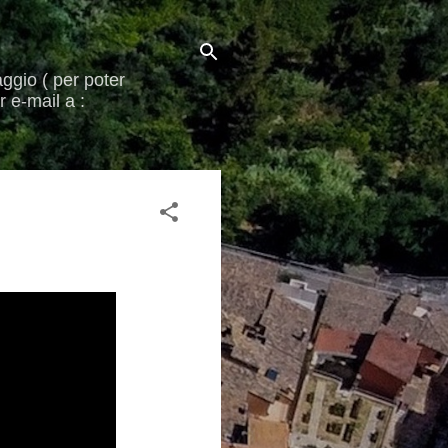
aggio ( per poter
 e-mail a :