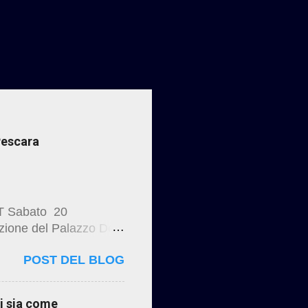
 Pescara
T Sabato 20
azione del Palazzo De
a “Ritorno alla Luce “
POST DEL BLOG
ia , Pianella Lavori di
tauro di Palazzo De
ti sia come