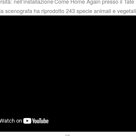
sità: nell’installazione
Come Home Again presso il Tat
a scenografa ha riprodotto 243 specie animali e vegetali 