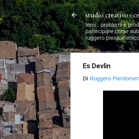
studio creativo : c
temi , problemi e prod
partecipare come autor
ruggero.pierdomenico@
Es Devlin
Di
Ruggero Pierdomen