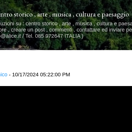
Passa ai contenuti principali
entro storico , arte , musica , cultura e paesaggio
uzioni su : centro storico , arte , musica , cultura e paes
e , creare un post , commenti , contattare ed inviare per
alice.it / Tel. 085 972647 ITALIA )
ico
-
10/17/2024 05:22:00 PM