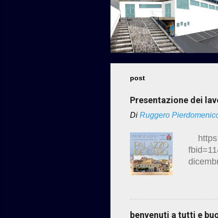
post
Presentazione dei lavo
Di
Ruggero Pierdomenic
https:
fbid=1
dicembr
Caro Vi
Esposiz
complet
Caro :
benvenuti a tutti e b