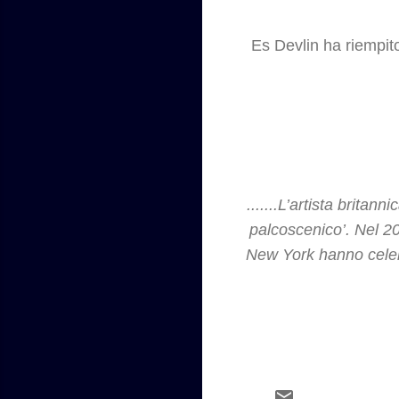
Es Devlin ha riempit
.......L’artista brita
palcoscenico’. Nel 
New York hanno celebra