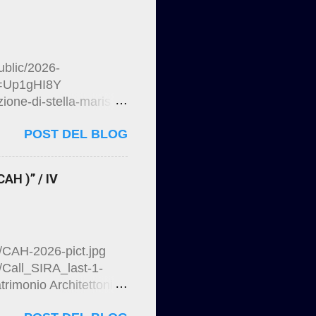
sign/2024/12/restauri-
ublic/2026-
k=Up1gHI8Y
zione-di-stella-maris
la Maris La ex
POST DEL BLOG
ttico dell'Università
ertura-stella-maris-
o-422f0704-acc0-4b79-
AH )” / IV
ta Post Precedente
sign/2026/03/stella-
l/kNyd81QoPMgt6Y7X6
03/CAH-2026-pict.jpg
4/Call_SIRA_last-1-
rimonio Architettonico
a Conferenza