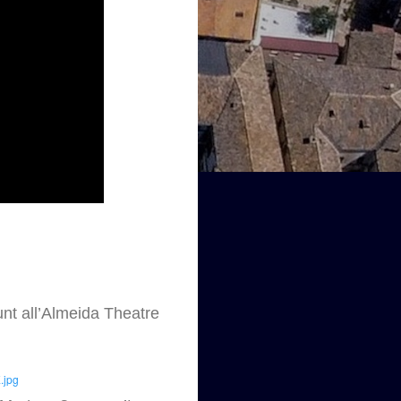
unt all’Almeida Theatre
.jpg