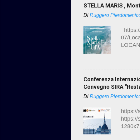
centro-
STELLA MARIS , Mont
https:/
Di
Ruggero Pierdomenic
pianell
https:/
07/Loc
LOCANDI
VIDEO 
colonia 
D'Annun
taglio-
Conferenza Internazio
90fd-ec
Convegno SIRA “Restau
content
Di
Ruggero Pierdomenic
https:/
maris-a
https:/
https:/
1280x72
(CAH)” 