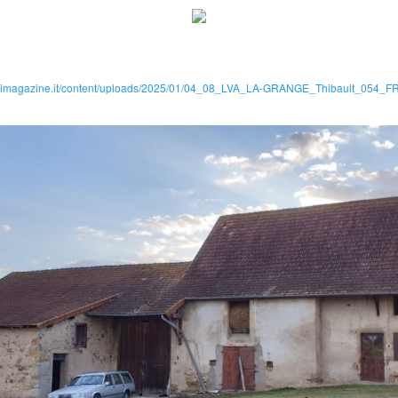
ternimagazine.it/content/uploads/2025/01/04_08_LVA_LA-GRANGE_Thibault_054_F