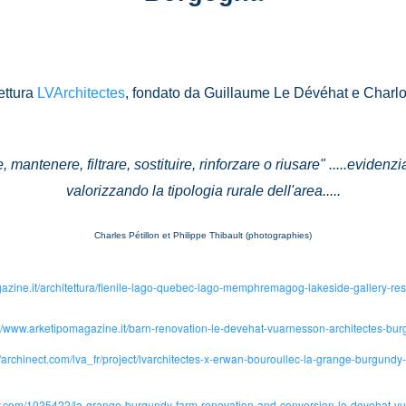
ettura
LVArchitectes
, fondato da Guillaume Le Dévéhat e Charlo
mantenere, filtrare, sostituire, rinforzare o riusare" .....evidenzi
valorizzando la tipologia rurale dell'area.....
Charles Pétillon et Philippe Thibault (photographies)
gazine.it/architettura/fienile-lago-quebec-lago-memphremagog-lakeside-gallery-resi
://www.arketipomagazine.it/barn-renovation-le-devehat-vuarnesson-architectes-bur
//archinect.com/lva_fr/project/lvarchitectes-x-erwan-bouroullec-la-grange-burgundy
ly.com/1025422/la-grange-burgundy-farm-renovation-and-conversion-le-devehat-vu