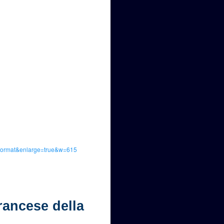
Cformat&enlarge=true&w=615
rancese della