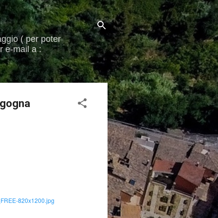
aggio ( per poter
 e-mail a :
orgogna
5_FREE-820x1200.jpg