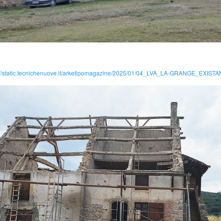
://static.tecnichenuove.it/arketipomagazine/2025/01/04_LVA_LA-GRANGE_EXISTA