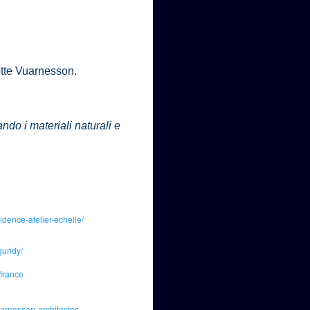
tte Vuarnesson.
ando i materiali naturali e
dence-atelier-echelle/
gundy/
-france
arnesson-architectes