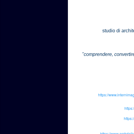
studio di archit
"comprendere, convertire, 
https://www.internima
https
https:
https://www.archdai