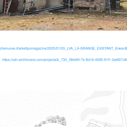
tecnichenuove.it/arketipomagazine/2025/01/03_LVA_LA-GRANGE_EXISTANT_ErwanB
https://cdn.archilovers.com/projects/b_730_084d917e-8d16-4595-91f1-3e6f07c8