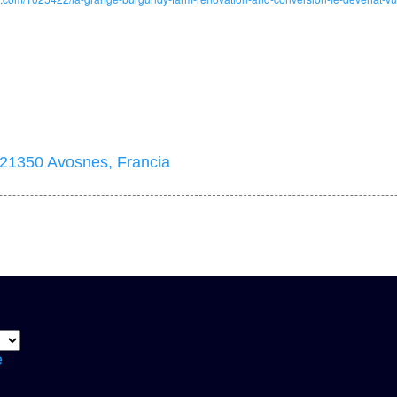
 21350 Avosnes, Francia
e