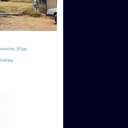
ouroullec_55.jpg
0ca0.jpg