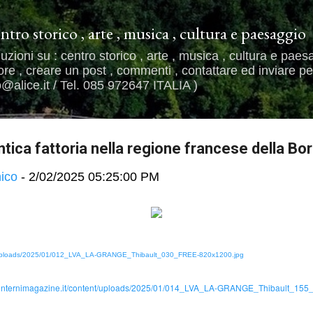
Passa ai contenuti principali
entro storico , arte , musica , cultura e paesaggio
uzioni su : centro storico , arte , musica , cultura e paes
e , creare un post , commenti , contattare ed inviare per
alice.it / Tel. 085 972647 ITALIA )
tica fattoria nella regione francese della B
ico
-
2/02/2025 05:25:00 PM
ent/uploads/2025/01/012_LVA_LA-GRANGE_Thibault_030_FREE-820x1200.jpg
mg.internimagazine.it/content/uploads/2025/01/014_LVA_LA-GRANGE_Thibault_15