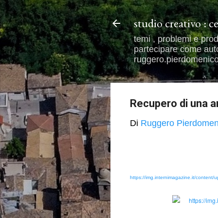
studio creativo : c
temi , problemi e prod
partecipare come autor
ruggero.pierdomenico@
Recupero di una an
Di
Ruggero Pierdomen
https://img.internimagazine.it/cont
https://i