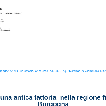
io/uploads/14/142608afdcfec29fe1ce72ce7da93892.jpg?fit=crop&auto=compress%2
una antica fattoria nella regione f
Borgogna