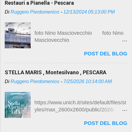
Restauri a Pianella - Pescara
, sugli studi e progetti preliminari ,
Di
Ruggero Pierdomenico
-
12/13/2024 05:13:00 PM
immagini durante l’esecuzione dei
lavori , visitare i precedenti post :
Centro storico e restauro
foto Nino Masciovecchio foto Nino
https://studio.ruggeropierdomenicodott
Masciovecchio
magistralearchitettura.design/2024/08/
pianella-centro-storico-e-restauro.html
POST DEL BLOG
Veduta dall’alto del
Restauri a Pianella
centro storico di Pianella, (foto Studio
https://studio.ruggeropierdomenicodott
C.A.Sa., 2022). Restauri a Pianella
magistralearchitettura.design/2024/12/r
STELLA MARIS , Montesilvano , PESCARA
Continuano i lavori di restauro del
estauri-pianella-pescara.html
Di
Ruggero Pierdomenico
-
7/25/2026 10:14:00 AM
palazzo de Caro Per gli studi e
progetti preliminari visita il precedente
post ...
https://www.unich.it/sites/default/files/st
yles/max_2600x2600/public/2026-
07/Locandina%20Inaugurazione%20St
POST DEL BLOG
ella%20Maris-1.jpg?itok=Up1gHI8Y
LOCANDINA