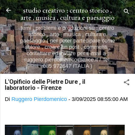
Passa ai contenuti principali
studio creativo : centro storico ,
arte , musica , cultura e paesaggio
temi , problemi e produzioni su : centro
storico , arte , musica , cultura e
paesaggio ( per poter partecipare come
autore , creare un post , commenti ,
contattare ed inviare per e-mail a :
ruggero.pierdomenico@alice.it / Tel.
085 972647 ITALIA )
L'Opificio delle Pietre Dure , il
laboratorio - Firenze
Di
Ruggero Pierdomenico
-
3/09/2025 08:55:00 AM