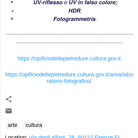
UV-riflesso
e
UV in falso colore;
HDR
;
Fotogrammetria
.
...................................................................................
.....................................................................
https://opificiodellepietredure.cultura.gov.it
https://opificiodellepietredure.cultura.gov.it/area/labo
ratorio-fotografico/
arte
cultura
Location:
Via degli Alfani, 78, 50122 Firenze FI,