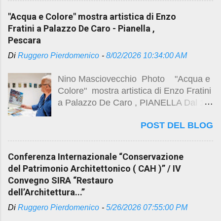
https://www.unich.it/eventi/cerimonia-
"Acqua e Colore" mostra artistica di Enzo
di-inaugurazione-di-stella-maris
Fratini a Palazzo De Caro - Pianella ,
VIDEO RAI Montesilvano
Pescara
Riaprono i cancelli della Stella Maris La
Di
Ruggero Pierdomenico
-
8/02/2026 10:34:00 AM
ex colonia a forma di aeroplano torna
alla collettività come polo didattico
Nino Masciovecchio Photo "Acqua e
dell'Università D'Annunzio
Colore" mostra artistica di Enzo Fratini
https://www.rainews.it/tgr/abruzzo/vide
a Palazzo De Caro , PIANELLA Dal 1°
o/2026/07/riapertura-stella-maris-
al 9 agosto 2026 vedi post precedente
taglio-nastro-inaugurazione-universita-
POST DEL BLOG
https://studio.ruggeropierdomenicodott
dannunzio-montesilvano-422f0704-
magistralearchitettura.design/2026/08/
acc0-4b79-90fd-ec0fce3d7b7b.html
acqua-e-colore-mostra-artistica-di-
https://www.impresadecesare.it/wp-
Conferenza Internazionale “Conservazione
enzo.html
content/uploads/2024/03/12-Stella-
del Patrimonio Architettonico ( CAH )” / IV
Maris-Montesilvano.jpg Visita Post
Convegno SIRA “Restauro
Precedente
dell’Architettura...”
https://studio.ruggeropierdomenicodott
Di
Ruggero Pierdomenico
-
5/26/2026 07:55:00 PM
magistralearchitettura.design/2026/03/