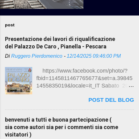
post
Presentazione dei lavori di riqualificazione
del Palazzo De Caro , Pianella - Pescara
Di
Ruggero Pierdomenico
-
12/14/2025 09:46:00 PM
https://www.facebook.com/photo/?
fbid=1145811467765677&set=a.39845
1455835019&locale=it_IT Sabato 20
dicembre 2025 ore 10.30
POST DEL BLOG
Presentazione dei lavori di
riqualificazione del Palazzo De Caro
Visita guidata degli ambienti ristrutturati
benvenuti a tutti e buona partecipazione (
Mostra fotografica “Ritorno alla Luce “
sia come autori sia per i commenti sia come
Esposizione targhe storiche Brindisi di
visitatori )
auguri Piazza della Vittoria , Pianella