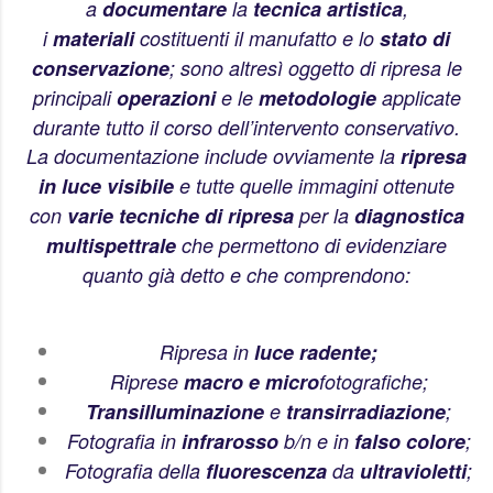
a
documentare
la
tecnica artistica
,
i
materiali
costituenti il manufatto e lo
stato di
conservazione
; sono altresì oggetto di ripresa le
principali
operazioni
e le
metodologie
applicate
durante tutto il corso dell’intervento conservativo.
La documentazione include ovviamente la
ripresa
in luce visibile
e tutte quelle immagini ottenute
con
varie tecniche di ripresa
per la
diagnostica
multispettrale
che permettono di evidenziare
quanto già detto e che comprendono:
Ripresa in
luce radente;
Riprese
macro e micro
fotografiche;
Transilluminazione
e
transirradiazione
;
Fotografia in
infrarosso
b/n e in
falso colore
;
Fotografia della
fluorescenza
da
ultravioletti
;