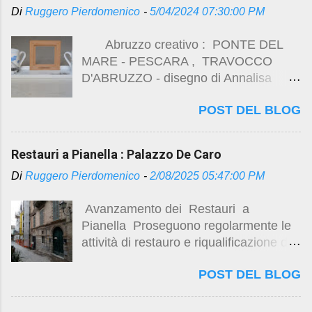
Di
Ruggero Pierdomenico
-
5/04/2024 07:30:00 PM
Lavori di completamento al palazzo De
Caro alcuni link sui lavori di restauro
Abruzzo creativo : PONTE DEL
di Palazzo De Caro :
MARE - PESCARA , TRAVOCCO
https://studio.ruggeropierdomenicodott
D'ABRUZZO - disegno di Annalisa
magistralearchitettura.design/2024/12/r
Faieta - LECOQ PORCELAIN - ( foto
estauri-pianella-pescara.html
POST DEL BLOG
di Ruggero Pierdomenico )
https://studio.ruggeropierdomenicodott
magistralearchitettura.design/2025/02/r
estauri-pianella-palazzo-de-caro.html
Restauri a Pianella : Palazzo De Caro
https://studio.ruggeropierdomenicodott
Di
Ruggero Pierdomenico
-
2/08/2025 05:47:00 PM
magistralearchitettura.design/2025/03/r
estauro-di-palazzo-de-caro-marzo-
Avanzamento dei Restauri a
2025.html
Pianella Proseguono regolarmente le
https://studio.ruggeropierdomenicodott
attività di restauro e riqualificazione del
magistralearchitettura.design/2025/04/il
seicentesco Palazzo De Caro , con
-restauro-di-palazzo-de-caro.html
POST DEL BLOG
particolari complessità nella
https://studio.ruggero...
risistemazione degli spazi interni . Per
approfondimenti sulle vicende storiche