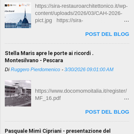
stella-maris-apre-le-porte-ai-
https://sira-restauroarchitettonico.it/wp-
ricordi.html
content/uploads/2026/03/CAH-2026-
https://maps.app.goo.gl/kNyd81QoPMg
pict.jpg https://sira-
t6Y7X6
restauroarchitettonico.it/wp-
POST DEL BLOG
content/uploads/2026/04/Call_SIRA_la
st-1-1280x720.jpg Conferenza
Internazionale “Conservazione del
Stella Maris apre le porte ai ricordi .
Patrimonio Architettonico (CAH)” 8 -
Montesilvano - Pescara
10 settembre 2026 Torino La decima
Di
Ruggero Pierdomenico
-
3/30/2026 09:01:00 AM
edizione della Conferenza
Internazionale sulla “Conservazione
del Patrimonio Architettonico” (CAH) si
https://www.docomomoitalia.it/register/
propone di riunire accademici e
MF_16.pdf
professionisti che si occupano di
https://www.docomomoitalia.it/register/
patrimonio da diverse prospettive e di
POST DEL BLOG
MF_16.pdf Stella Maris apre le porte ai
condividere le proprie visioni sulla
ricordi Riaprirà dopo oltre 40 anni l'ex
protezione, la conservazione e la
colonia estiva Stella Maris di
valorizzazione del patrimonio culturale
Pasquale Mimì Cipriani - presentazione del
Montesilvano Video RAI