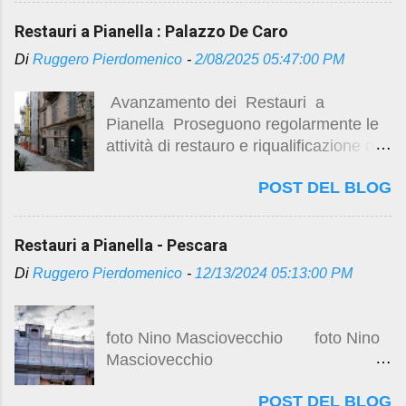
magistralearchitettura.design/2025/02/r
estauri-pianella-palazzo-de-caro.html
Restauri a Pianella : Palazzo De Caro
https://studio.ruggeropierdomenicodott
Di
Ruggero Pierdomenico
-
2/08/2025 05:47:00 PM
magistralearchitettura.design/2025/03/r
estauro-di-palazzo-de-caro-marzo-
Avanzamento dei Restauri a
2025.html
Pianella Proseguono regolarmente le
https://studio.ruggeropierdomenicodott
attività di restauro e riqualificazione del
magistralearchitettura.design/2025/04/il
seicentesco Palazzo De Caro , con
-restauro-di-palazzo-de-caro.html
POST DEL BLOG
particolari complessità nella
https://studio.ruggero...
risistemazione degli spazi interni . Per
approfondimenti sulle vicende storiche
Restauri a Pianella - Pescara
, sugli studi e progetti preliminari ,
Di
Ruggero Pierdomenico
-
12/13/2024 05:13:00 PM
immagini durante l’esecuzione dei
lavori , visitare i precedenti post :
Centro storico e restauro
foto Nino Masciovecchio foto Nino
https://studio.ruggeropierdomenicodott
Masciovecchio
magistralearchitettura.design/2024/08/
pianella-centro-storico-e-restauro.html
POST DEL BLOG
Veduta dall’alto del