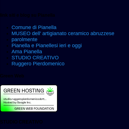
con l' animazione si possono carpire
nuovi particolari al contrario di una
immagine statica . Alessandro Morelli
link siti e blog su Pianella
( video/animazione inviato
Comune di Pianella
al blog Studio Creativo da Alessandro
MUSEO dell' artigianato ceramico abruzzese
Morelli ) video/animazione ed
parolmente
autenticazione con termoluminescenza
Pianella e Pianellesi ieri e oggi
sulla salita Borgo Carmine Ulteriore
Ama Pianella
annotazione alla certificazione : " il
STUDIO CREATIVO
Ruggero Pierdomenico
rapporto tra il segnale di
termoluminescenza naturale misurato ,
Green Web
del campione , con quello ottenuto dal
campione irradiato a dosi note in
laboratorio , permette di definire la
dose effetti...
STUDIO CREATIVO