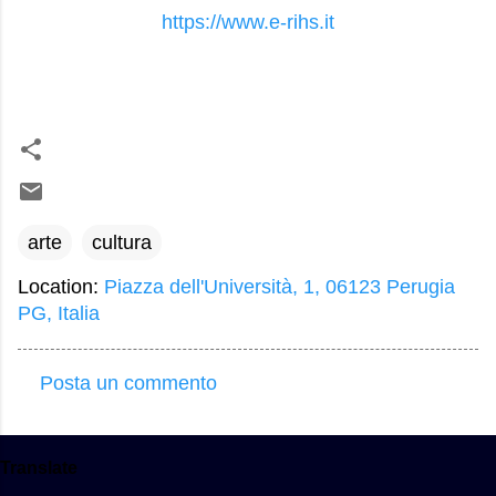
https://www.e-rihs.it
arte
cultura
Location:
Piazza dell'Università, 1, 06123 Perugia
PG, Italia
Posta un commento
C
o
m
Translate