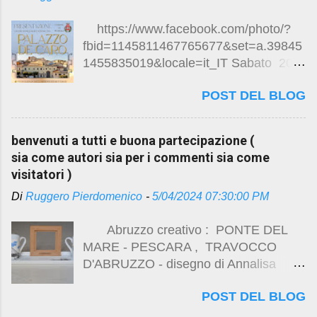
https://www.facebook.com/photo/?
fbid=1145811467765677&set=a.39845
1455835019&locale=it_IT Sabato 20
dicembre 2025 ore 10.30
POST DEL BLOG
Presentazione dei lavori di
riqualificazione del Palazzo De Caro
Visita guidata degli ambienti ristrutturati
benvenuti a tutti e buona partecipazione (
Mostra fotografica “Ritorno alla Luce “
sia come autori sia per i commenti sia come
Esposizione targhe storiche Brindisi di
visitatori )
auguri Piazza della Vittoria , Pianella
Di
Ruggero Pierdomenico
-
5/04/2024 07:30:00 PM
Lavori di completamento al palazzo De
Caro alcuni link sui lavori di restauro
Abruzzo creativo : PONTE DEL
di Palazzo De Caro :
MARE - PESCARA , TRAVOCCO
https://studio.ruggeropierdomenicodott
D'ABRUZZO - disegno di Annalisa
magistralearchitettura.design/2024/12/r
Faieta - LECOQ PORCELAIN - ( foto
estauri-pianella-pescara.html
POST DEL BLOG
di Ruggero Pierdomenico )
https://studio.ruggeropierdomenicodott