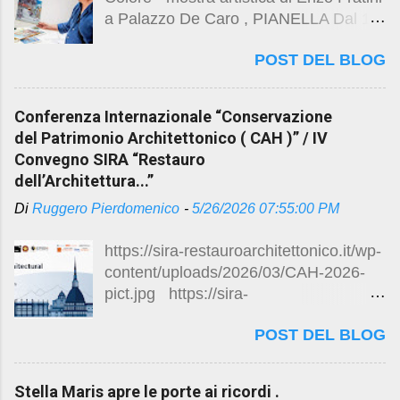
https://www.rainews.it/tgr/abruzzo/vide
a Palazzo De Caro , PIANELLA Dal 1°
o/2026/07/riapertura-stella-maris-
al 9 agosto 2026 vedi post precedente
taglio-nastro-inaugurazione-universita-
POST DEL BLOG
https://studio.ruggeropierdomenicodott
dannunzio-montesilvano-422f0704-
magistralearchitettura.design/2026/08/
acc0-4b79-90fd-ec0fce3d7b7b.html
acqua-e-colore-mostra-artistica-di-
https://www.impresadecesare.it/wp-
Conferenza Internazionale “Conservazione
enzo.html
content/uploads/2024/03/12-Stella-
del Patrimonio Architettonico ( CAH )” / IV
Maris-Montesilvano.jpg Visita Post
Convegno SIRA “Restauro
Precedente
dell’Architettura...”
https://studio.ruggeropierdomenicodott
Di
Ruggero Pierdomenico
-
5/26/2026 07:55:00 PM
magistralearchitettura.design/2026/03/
stella-maris-apre-le-porte-ai-
https://sira-restauroarchitettonico.it/wp-
ricordi.html
content/uploads/2026/03/CAH-2026-
https://maps.app.goo.gl/kNyd81QoPMg
pict.jpg https://sira-
t6Y7X6
restauroarchitettonico.it/wp-
POST DEL BLOG
content/uploads/2026/04/Call_SIRA_la
st-1-1280x720.jpg Conferenza
Internazionale “Conservazione del
Stella Maris apre le porte ai ricordi .