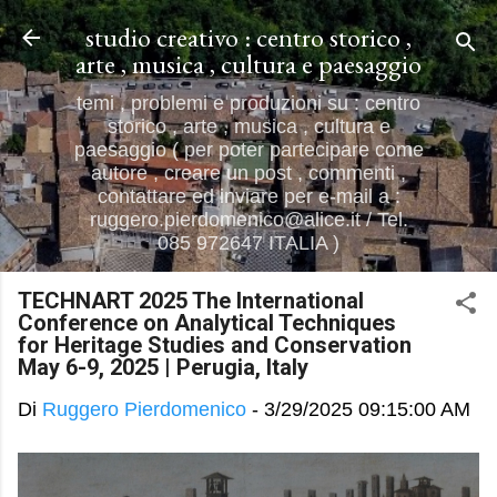
Passa ai contenuti principali
studio creativo : centro storico ,
arte , musica , cultura e paesaggio
temi , problemi e produzioni su : centro
storico , arte , musica , cultura e
paesaggio ( per poter partecipare come
autore , creare un post , commenti ,
contattare ed inviare per e-mail a :
ruggero.pierdomenico@alice.it / Tel.
085 972647 ITALIA )
TECHNART 2025 The International
Conference on Analytical Techniques
for Heritage Studies and Conservation
May 6-9, 2025 | Perugia, Italy
Di
Ruggero Pierdomenico
-
3/29/2025 09:15:00 AM