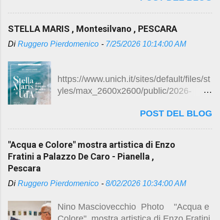
Restauri a Pianella
centro storico di Pianella, (foto Studio
https://studio.ruggeropierdomenicodott
C.A.Sa., 2022). Restauri a Pianella
magistralearchitettura.design/2024/12/r
STELLA MARIS , Montesilvano , PESCARA
Continuano i lavori di restauro del
estauri-pianella-pescara.html
Di
Ruggero Pierdomenico
-
7/25/2026 10:14:00 AM
palazzo de Caro Per gli studi e
progetti preliminari visita il precedente
post ...
https://www.unich.it/sites/default/files/st
yles/max_2600x2600/public/2026-
07/Locandina%20Inaugurazione%20St
POST DEL BLOG
ella%20Maris-1.jpg?itok=Up1gHI8Y
LOCANDINA
https://www.unich.it/eventi/cerimonia-
"Acqua e Colore" mostra artistica di Enzo
di-inaugurazione-di-stella-maris
Fratini a Palazzo De Caro - Pianella ,
VIDEO RAI Montesilvano
Pescara
Riaprono i cancelli della Stella Maris La
Di
Ruggero Pierdomenico
-
8/02/2026 10:34:00 AM
ex colonia a forma di aeroplano torna
alla collettività come polo didattico
Nino Masciovecchio Photo "Acqua e
dell'Università D'Annunzio
Colore" mostra artistica di Enzo Fratini