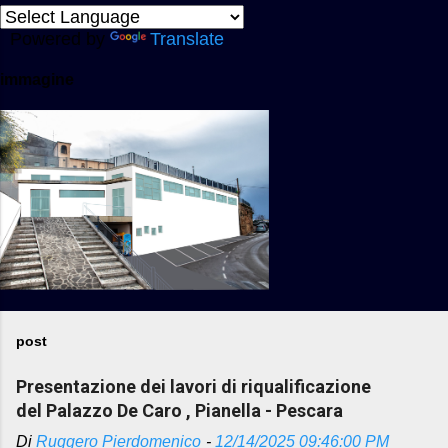
m
e
Powered by
Translate
n
immagine
t
i
post
Presentazione dei lavori di riqualificazione
del Palazzo De Caro , Pianella - Pescara
Di
Ruggero Pierdomenico
-
12/14/2025 09:46:00 PM