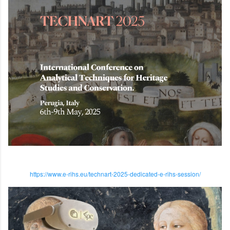
https://www.e-rihs.eu/technart-2025-dedicated-e-rihs-session/